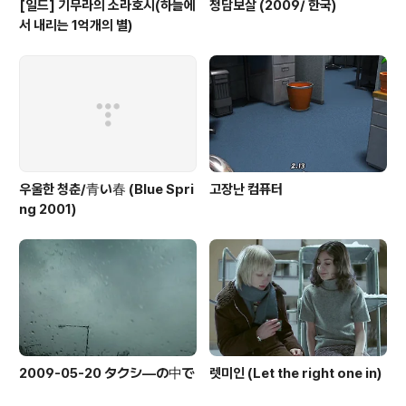
[일드] 기무라의 소라호시(하늘에
청담보살 (2009/ 한국)
서 내리는 1억개의 별)
우울한 청춘/青い春 (Blue Spri
고장난 컴퓨터
ng 2001)
2009-05-20 タクシ―の中で
렛미인 (Let the right one in)