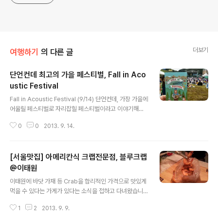
더보기
여행하기
의 다른 글
단언컨데 최고의 가을 페스티벌, Fall in Aco
ustic Festival
글 내용
Fall in Acoustic Festival (9/14) 단언컨데, 가장 가을에
어울릴 페스티벌로 자리잡힐 페스티벌이라고 이야기해봅
니다. :) 전날 몇일 동안 비가 와서 사람들이 많이 오지 않을
0
0
2013. 9. 14.
거라고 생각했던 것과는 달리, 약간 여유롭게 도착해보니
잔디밭엔 마치 언제 비가 왔느냐는 모습으로 사람들이 빽
빽하게 돗자리를 깔고 앉아있더라구요. 정말 몇천명에 달
[서울맛집] 아메리칸식 크랩전문점, 블루크랩
하는 사람들이었던 것 같아요. 다행히 축축한 잔디밭을 피
해서 무대 측면에서 가까운 곳에 심지어 천막까지 있는 곳
@이태원
글 내용
에 돗자리를 깔고 준비한 와인과 치즈, 과일들을 꺼내놓고
이태원에 바닷 가재 등 Crab을 합리적인 가격으로 맛있게
진심 가을다운 페스티벌을 즐기기 시작했습니다. 아~ 한잔
먹을 수 있다는 가게가 있다는 소식을 접하고 다녀왔습니
들어가니 몸도 마음도 풀어지고, 살살부는 가을 바람을 타
다. 그 합리적인 수준이 어느 정도인지 벌벌 떨면서 말이죠.
고 오는 재즈의 선율이.... Good! 공연은 한 뮤지션마다 4
1
2
2013. 9. 9.
>_< 결과적으로는 합리적인 가격, 맛도 굿, 분위기도 좋았
0~50..