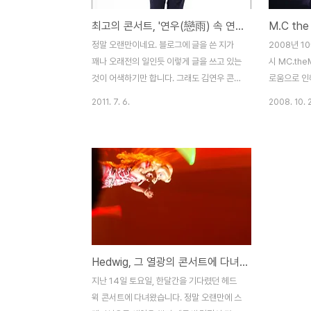
최고의 콘서트, '연우(戀雨) 속 연우'를 만나다
M.C th
정말 오랜만이네요. 블로그에 글을 쓴 지가
2008년 1
꽤나 오래전의 일인듯 이렇게 글을 쓰고 있는
시 MC.the
것이 어색하기만 합니다. 그래도 김연우 콘서
로움으로 인해
트의 여운이 너무 오래남아 이렇게라고 글을
오랜만의 기
2011. 7. 6.
2008. 10. 
쓰지 않을 수가 없네요. 정말 많은 공연은 다
왔습니다. 그
녀봤지만, 정말 최고의 콘서트 중 하나입니
일은 아니지
다. 저는 김연우씨를 잘 몰랐었지만, 예전 설
노래를 만드
경구와 송윤아 주연의 '사랑을 놓치다'라는
고, 어쩜 이
영화에서 '바람, 어디에서 부는 지'라는 노래
은 목소리와
를 비롯해 그 영화에 깔린 영화 OST때문에
들어봐야지라
김연우씨를 좋아하게되었지만, 마치 세계 3
에서는 '이수
대 미스테리처럼 방송이나 스크린에서는 쉽
럼 민혁군,
게 볼 수 없는 분이라서 그냥 노래로만 좋아
만 잡았다면
Hedwig, 그 열광의 콘서트에 다녀왔습니다
하다가 가끔 토이의 스페셜 무대에 가끔 나오
어졌던 'J'
는 걸 보고 아, 저렇게 생긴 분이구나라고만
이었습니다.
지난 14일 토요일, 한달간을 기다렸던 헤드
생각하고 있었습니다. 그러다가 어느날 '나가
무 멋지고 
윅 콘서트에 다녀왔습니다. 정말 오랜만에 스