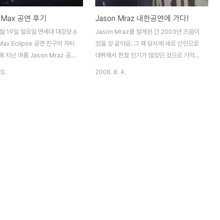
e Max 공연 후기
Jason Mraz 내한공연에 가다!
0월 19일 일요일 연세대 대강당 6
Jason Mraz를 알게된 건 2003년 즈음이
Max Eclipse 공연 친구의 자비
었을 것 같아요. 그 때 당시에 새로 신인으로
 지난 여름 Jason Mraz 공연
데뷔해서 한참 인기가 많았던 것으로 기억하
분 좋은 공연 나들이를 하고 돌아
고 있었죠. 키는 작지만 자신만의 목소리를
20.
2008. 8. 4.
닥 가요나 노래를 잘 아는 스타
가지고 있다는 자체가 꽤나 매력적이었던 친
만, 문차일드 때부터 워낙 좋은
구라고 할까요. 아무튼 그냥 비슷한 팝보다는
는 밴드라고 기억을 하고 있었었
약간의 Spanish 스타일이나, 레게 같은 타
수의 나이는 어리지만 호소력 짙
악기의 리듬이 들어가거나, 어쿠스틱 기타가
 정말 기가막힌 고음처리는 한번
들어가면 무조건 좋아하는 개인적인 성향이
고 했던 차 였었는데, 이번 공연
있기는 했지만, 꽤나 괜찮은 친구라고 생각했
'의 끊이지 않은 매력과 함께 드
었죠. 인기도 많고 노래도 좋고, 가사도 나름
 그리고 베이스를 치다가 바이올린
좋았고. 그리고 한참을 노래도 듣지 않고 살
 관중석에서 끊임없는 외침이 이
다가 오랜만에 Jason의 새 노래를 듣고, 예
의 매력도 함께 볼 수 있었던 공연
전보다 자신의 스타일로 더 가까워진 것 같다
 저렇게 바이올린 소리가 너무너
라는생각을 확실하게 받게 되었죠. 예전에는
황홀할 줄은 몰랐었는데 한마디로
조금 더 대중적인 팝이라면 지금은 조금 더