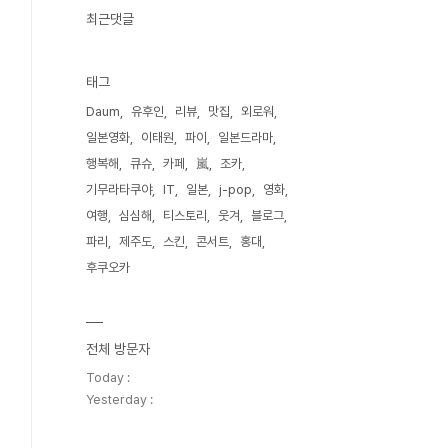
최근댓글
태그
Daum
유후인
리뷰
맛집
외로워
일본영화
이태원
파이
일본드라마
행복해
큐슈
카페
嵐
조카
기무라타쿠야
IT
일본
j-pop
영화
여행
심심해
티스토리
웃겨
블로그
파리
제주도
스킨
콘서트
홍대
후쿠오카
전체 방문자
Today :
Yesterday :