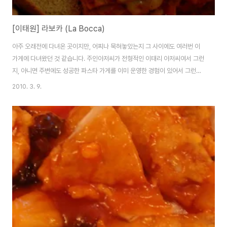
[이태원] 라보카 (La Bocca)
아주 오래전에 다녀온 곳이지만, 어찌나 묵혀놓았는지 그 사이에도 여러번 이
가게에 다녀왔던 것 같습니다. 주인아저씨가 전형적인 이태리 아저씨여서 그런
지, 아니면 주변에도 성공한 파스타 가게를 이미 운영한 경험이 있어서 그런지
맛은 꽤나 흡족스러운 곳입니다. 분위기도 수다 떨기도 좋기도 하고, 양 자체도
2010. 3. 9.
나쁘진 않아서 가끔 친구들과 수다와 맛난 음식이 그리울 때에 종종 가는 곳이
죠~! ++ La Bocca ++ 원래 이 곳은 문을 들어서자 보이는 메뉴들처럼 '디저
트'가 주인 것 같지만, '샌드위치'가 맛있다는 입소문을 타고나서인지 대부분은
샌드위치와 커피를 곁들여 식사하러 오시는 분들이 많으신 것 같아보였습니다.
저도, 라보카의 샌드위치는 정말 좋아하거든요! 가게 자체는 편안한 분위기에
갈색 벽돌들이 되어..