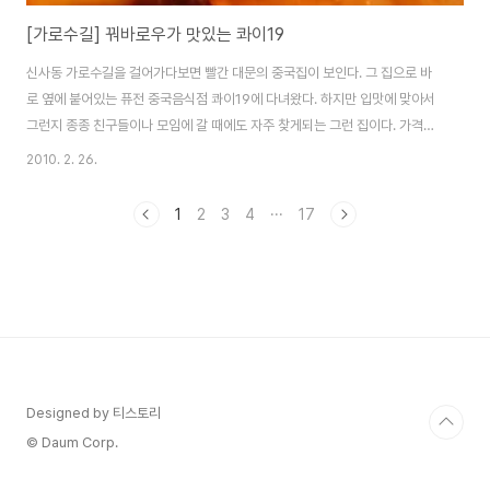
[가로수길] 꿔바로우가 맛있는 콰이19
신사동 가로수길을 걸어가다보면 빨간 대문의 중국집이 보인다. 그 집으로 바
로 옆에 붙어있는 퓨전 중국음식점 콰이19에 다녀왔다. 하지만 입맛에 맞아서
그런지 종종 친구들이나 모임에 갈 때에도 자주 찾게되는 그런 집이다. 가격이
터무니없게 높지도 않고, 양도 적지는 않은 편이라 무난하게 즐길 수 있는 그런
2010. 2. 26.
집니다. 아참, 그리고 가수 '싸이(박재상)'씨의 어머님께서 운영하시는 가게라
고 하여 더욱 유명해진 곳이기도 하다. ++ KUAI 19 ++ 문을 열면 2층으로 이
1
2
3
4
···
17
어진 계단의 풍경이다. 올라갈 때에는 잘 보이지 않는데, 배를 채우고 밖으로 나
가기 위해 1층으로 내려갈 때에는 선명하게 보이는 그림이다. 'xie xie' 고맙다
라는 말인가로 추측하지만 왠지 사람들이 움직이는 동선 사이에 보이게 되는
저 문구..
Designed by 티스토리
© Daum Corp.