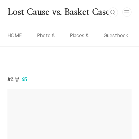
본문 바로가기
Lost Cause vs. Basket Case
HOME
Photo &
Places &
Guestbook
리뷰
65