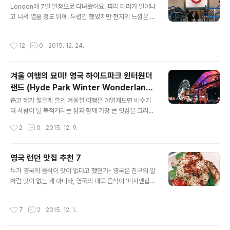
London에 7일 일정으로 다녀왔어요. 파리 테러가 일어나
앞에 있는 에그앤띵스는 확장공사를 하였던 차라, 조금 더
고 나서 열흘 정도 뒤에. 두렵긴 했었지만 현지의 느낌은 그
와이키키 안쪽으로 갔었는데...역시나 말로 들었던대로 사
냥 평범한 일상들의 연속이라 그런지 태연하게 잘 놀고 왔
람들이 바글바글하고 거의 대기 시간도 역대급이었던 것
습니다. 저희 일행은 빡빡한 것(?)은 좋아하지는 않아서 런
같습니다. 가게 오픈하기 전에 가야한다는 팁과 함께(그렇
작성시간
12
0
2015. 12. 24.
던에만 주로 머물렀는데요. 만약 대자연을 좋아하시는 분
지만 늦잠은 자야했으므로) 서둘러갔지만 이미 사진에서
이라면, 외곽이나 다른 지방으로 가보셔도 좋을 것 같아요.
보는 것과 같이 사람들이 바글..
저희는 하루 옥스포드를 제외하고는 쭈욱- 런던에 있었는
겨울 여행의 묘미! 영국 하이드파크 윈터원더
데, 런던 여행을 계획하시는 분들에게 팁이 될 수도 있을 것
랜드 (Hyde Park Winter Wonderland i
같아 일정과 소소한 팁 남깁니다. (다녀오고나서는 흥이 떨
글 내용
n London)
어져서 그런지 기록이 쉽지는 않네요 ㅠㅠ 아무튼 몰아서
​춥고 해가 짧은게 흠인 겨울철 여행은 어떻게보면 비수기
일정 공유!!) ■ 런던 여행 꿀팁 - 굳이 시티버스를 타지 않
라 사람이 덜 북적거리는 점과 함께 가장 큰 잇점은 크리스
아도 좋아요. 2층버스가 너무 잘되어있거든요. - 가고 싶은
마스와 새해를 기점으로 화려하게 펼쳐지는 야경을 비롯한
작성시간
2
0
2015. 12. 9.
곳은 구글 지도에..
연말 분위기는 한국의 분위기보다 훨씬 축제나 일년 내내
기다린 느낌이 나서 그런지 재미가 있어요. 파리의 크리스
마켓도 그랬었고, 영국도 할로윈이 끝난 직후 주간부터는
영국 런던 맛집 추천 7
크리스마스 분위기가 물씬이라니 참고하시기 바랍니다. 이
글 내용
누가 영국의 음식이 맛이 없다고 했던가- 영국은 친구의 말
번에는 기대도 안했는데 비행기안에서 보니 11월 20일부
처럼 맛이 없는 게 아니라, 영국의 대표 음식이 '피시앤칩
터 연말까지 였었나 반짝하고 나타나는 하이드파크 안의
스' 이외에는 떠오르지 않는다는 것이 더 문제인 것인지, 여
윈터원더랜드였어요! 오전 10시부터 밤 10시까지 12시간
기에도 사람이 살고, 사람들은 각자의 입맛과 취향이 있으
운영하는 이 곳은 어떻게보면 어른들이 찾는 판타지 공간
작성시간
7
2
2015. 12. 1.
니 맛없는 집만 즐비한 것은 아니다. 아마도 운이 없게도 맛
일 수도 있겠네요. Hyde Park Winter Wonderland in
이 없는 곳만 다니신 분들이 광분하여 퍼트린 이야기일지
London​저희는 6시정도..