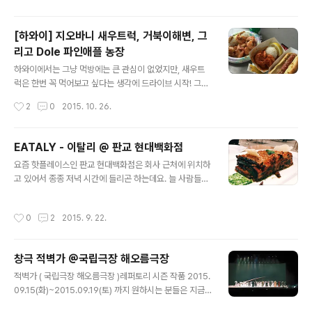
구불구불하긴하지만 펼쳐지는 뷰나 동네 분위기가 좋아서
드라이브 코스를 하기도 좋아요. 저희집과 길상사는 거의
[하와이] 지오바니 새우트럭, 거북이해변, 그
반대기때문에 한번 나오면 뿅을 뽑고야마는!!! 길상사에 오
리고 Dole 파인애플 농장
게되면 주로, 성북동 닭백숙집 - 길상사 - 삼청각 - 수연산
글 내용
방(전통찻집인데 리뉴얼 중인듯) 그리고 조금 더 여유가되
하와이에서는 그냥 먹방에는 큰 관심이 없었지만, 새우트
면 북악스카이웨이 돌아서 북촌이나 서촌쪽으로 가기도하
럭은 한번 꼭 먹어보고 싶다는 생각에 드라이브 시작! 그래
고, 아니면 아래쪽으로 와서 건대의 커먼그라운드나 성수
도 와이키키에서 새우트럭이 있는 장소까지는 꽤나 시간이
작성시간
2
0
2015. 10. 26.
동 일대를 돌기도 하죠. 아무튼 길상사 주변에도 맛집이나
걸려서 포기할까 했지만, 푸드 트럭계의 스타인 지오바니
작게 숨겨진 보물같은 장소들이 많으니, 천..
새우트럭에 가보지 않을 수는 없겠다 싶어서 무작정 길을
나섰어요. 하와이도 생각보다 유명한 스팟으로 갈 때에는
EATALY - 이탈리 @ 판교 현대백화점
꽤나 차가 막혀요. 알아두셔요... ㅠㅠ​아무튼 새우트럭에 도
글 내용
요즘 핫플레이스인 판교 현대백화점은 회사 근처에 위치하
to the 착! 지오바니까지 도착하는 사이에도 새우트럭이
고 있어서 종종 저녁 시간에 들리곤 하는데요. 늘 사람들이
많긴 하지만 역시 지오바니 앞에 바글바글하네요. 트럭에
북적이다가 요즘에 들어서야 조금 빠진 것 같아요. 저녁시
차린 것 뿐이지 보시면 아시겠지만 이젠 더이상 움직일 수
간이다 보니 제일 유명한 식품관에 사람들이 바글바글해서
는 없는 것 같아요. 뭐... 움직일 필요도 없구요. ​ 줄을 서 있
작성시간
0
2
2015. 9. 22.
먹어보고 싶은 것들도 먹지 못하고 줄만 바라보다가 엉뚱
으면 이렇게 구멍이 있어요. 옆에 메뉴판을 보시고, 주문을
한 거 먹고 실패하기 일수였거든요. 오늘은 줄이 그닥 길지
하시면 되어요. 저는..
않았던 EATALY에서 드디어 저녁을 먹었어요! ​EATALY
창극 적벽가 @국립극장 해오름극장
이탈리에서는 주로 이탈리아 음식인 파스타를 주로 판매하
글 내용
는데요. 직접 생파스타를 이용해서 요리를 해주기도 하고,
적벽가 ( 국립극장 해오름극장 )레퍼토리 시즌 작품 2015.
지중해식이라고 이야기를 해서 그런지 음식에서 건강건강
09.15(화)~2015.09.19(토) 까지 원하시는 분들은 지금
이렇게 말고 있어요. 대략 가격은 조금 비싼 것 같기는 하지
바로 GoGoGo! 적벽대전,아마 삼국지의 매니아이거나 혹