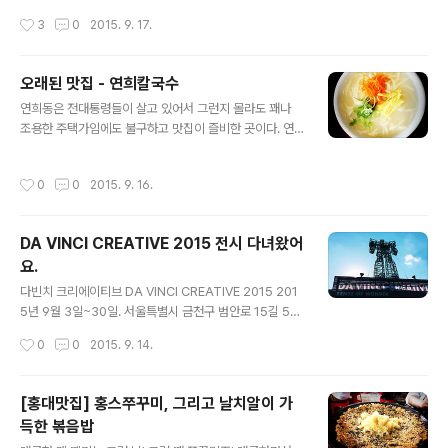
만, 요즘 대개의 파스타집은 이 정도 가격은 하니까요. 아무
은 몇년 전 엄청난 규모로 제작된 적벽대전이라는 영화를
작성시간
3
0
2015. 9. 17.
튼 감당하고 먹어봅시다~!​요것이..
봤다면 알 수 있을 정도로 유명한 대전인 적벽대전을 창극
으로 꾸린 무대가 국립극장 해오름극장에 올랐습니다. (저
야 창극에 무지랭이라 잘 몰랐지만, 감사하게 표를 양도받
오래된 맛집 - 연희칼국수
아 경험할 수 있는 기회를 얻었습니다. 얏호!) 한마디로 적
글 내용
벽대전에는 우리가 아는 유명한 인물은 거의 다 나왔던 것
연희동은 전대통령들이 살고 있어서 그런지 몰라도 꽤나
같아요. 유비-관우-장비, 조조, 제갈량 등등. 스토리는 익숙
조용한 주택가임에도 불구하고 맛집이 즐비한 곳이다. 연
했기 때문에 어떻게 창극으로 풀어냈을까라는 궁금했었던
희동부터 연남동까지 이어진 음식점들을 하나씩 탐방하고
것 같습니다. 이 날은 평일이었음에도 불구하고 빈자리가
정복하는 재미도 꽤나 쏠쏠한 재미였지만, 그 취미도 그리
작성시간
0
0
2015. 9. 16.
보이지 않을 정도로..
오래가지는 못했다. 그냥 가는 곳만 계속 가게된다는.... 그
중 한 곳이 바로 '연희칼국수'. 가게 오픈 전부터 동네 토박
이처럼 보이는 할머니 할아버지, 가족들이 줄을 서기 시작
DA VINCI CREATIVE 2015 전시 다녀왔어
하고 문이 열리자마자 거의 가게가 꽉 차서 문을 닫기전까
요.
지는 꽉 찬 모습을 유지하다가 끝나는 그런 맛집이다. 메뉴
글 내용
도 칼국수랑 수육이 거의 전부이고 크기만 정하면 될 것 같
다빈치 크리에이티브 DA VINCI CREATIVE 2015 201
다. 이 곳은 그냥 뽀얀 국수와 하얗고 빨간 백김치와 김장
5년 9월 3일~30일. 서울특별시 금천구 범안로 15길 57
김치가 먹고 싶을 때 오는 것 같긴하다. 맛이 쎄기는 하지만
개최. www.davincicreative.org '금천예술공장' 또하
작성시간
0
0
2015. 9. 14.
그리울 때가 있거든- ​이..
나의 버려진 공장을 예술가들이 품은 이 곳의 전시는 과학
과 예술의 만남을 미디어아트 장르였고, 마치 예술에 과학
적인 호기심을 덧붙인 나름 재미있는 전시였습니다. 작품
[홍대맛집] 홍스쭈꾸미, 그리고 날치알이 가
의 수가 많은 것은 아니었지만 꽤나 신선했던 것 같아요. 9
득한 볶음밥
월 한달이면 아직 시간이 남았으니 관심있으신 분들은 GO
글 내용