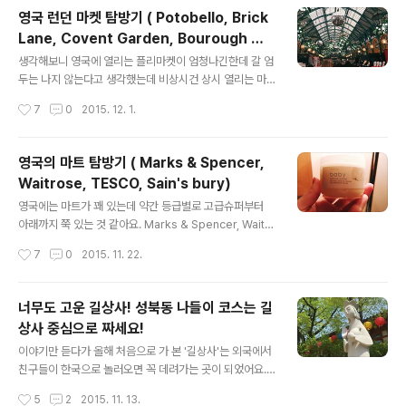
도 모르겠다는 생각이 든다. 그리고 예상외로 여행 내내 저
영국 런던 마켓 탐방기 ( Potobello, Brick
렴하거나 중저가의 음식들을 너무나 맛나게 먹었던 나머지
Lane, Covent Garden, Bourough Ma
너무나 기억이 좋다. 1주일 정도 머물면서 여러 곳에서 식
글 내용
rket)
사를 했지만 여기는 한번 꼭 가보라고 권하는 곳들만 추천
생각해보니 영국에 열리는 플리마켓이 엄청나긴한데 갈 엄
해드리려고 함. 꼭 한번쯤은 먹어볼만!!! ​​1. Regency Caf
두는 나지 않는다고 생각했는데 비상시건 상시 열리는 마
e​ 내일 아침 눈을 떠서 아침 식사를 하러간다면 기꺼이 여
켓들이 있어 생각보다 많이 가게되었는데, 너무 좋았어요!!!
작성시간
7
0
2015. 12. 1.
기에 가고 싶다..
특히 마켓에서 파는 음식들도 너무 맛있쪄욤
영국의 마트 탐방기 ( Marks & Spencer,
Waitrose, TESCO, Sain's bury)
글 내용
영국에는 마트가 꽤 있는데 약간 등급별로 고급슈퍼부터
아래까지 쭉 있는 것 같아요. Marks & Spencer, Waitr
ose, TESCO, Sain's bury까지. 파리의 마트들에 비해
작성시간
7
0
2015. 11. 22.
서는 좀 덜 화려하고 서민적인 모습이기는 했지만, 늘 마트
쇼핑은 즐거우니까요!! ​ Waitrose - baby bottom butt
er 어느 영국 아줌마가 애기한테 바르는 거니까 순하겠지
너무도 고운 길상사! 성북동 나들이 코스는 길
라고 발라본 이후 주름이 펴지는 기적의 크림이라고 소문
상사 중심으로 짜세요!
난 크림입니다. 역시 인기가 있는지 이 제품은 거의 재고가
글 내용
없네요. 거의 매일 들낙날락하면서 사재기했음에도 불구하
이야기만 듣다가 올해 처음으로 가 본 '길상사'는 외국에서
고 몇개 못샀어요. 큰 매장에 가면 많겠죠? ​ TESCO - Th
친구들이 한국으로 놀러오면 꼭 데려가는 곳이 되었어요.
e food doctor 혹시 지중해풍 요리를 좋아하신다면 강
길상사는 성북동 부촌에 있어서 그런지 올라가는 길에 TV
작성시간
5
2
2015. 11. 13.
추. 향이 좀 진하긴하지만 굉장히 부드..
드라마에서만 보았던 으리으리한 집들도 보게되고, 또한