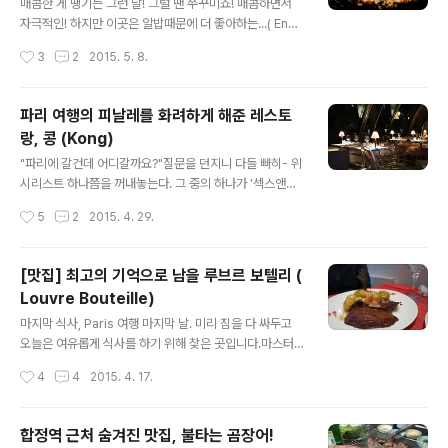
GO! ​양민하, 뛰는 여인들 ( Running Women ) 가장 큰
매콤한 게 땡기는 그런 날! 그럴 땐 쭈꾸미죠! 매콤하면서
창고 공간을 쓰고 있었는데 사운드와 공감의 어우러짐 때
자극적인! 하지만 이곳은 알밥때문에 더 좋아하는...( Engli
문에 더욱 멋지게 느껴졌던 작품이예요. ​​박승순, 아쿠아포
sh description is below. : ) ++ 홍스쭈꾸미 ++ ​홍대
작성시간
3
2
2015. 5. 8.
닉스 ( Aquaphonics) 마치 언어의 파닉스..
전철역에서 멀지 않아요. 위치는 지도에 찍어서 가심이....
이곳의 메뉴는 간단해요. 쭈꾸미만 일지, 삼겹살을 추가할
지, 새우를 추가할 지, 하지만 볶은밥을 건너띌 순 없어요! ​
파리 여행의 피날레를 화려하게 해준 레스토
보글보글 끓여진 쭈꾸미. 매콤한 게 정말 맛있어요! 그리고
랑, 콩 (Kong)
기대하던 밥~!​​정말 밥을 탐스럽게 볶은 후에 밥알이 다 보
글 내용
이지 않을 수준으로 날치알을 위에 올려줘요. 볶으실 때 정
"파리에 갈건데 어디갈까요?"질문을 던지니 다들 빠히- 위
말 전율이!!!이렇게 완성! 정말 밥 한술 뜰때마다 톡톡 터지
시리스트 하나쯤을 꺼내놓는다. 그 중의 하나가 '섹스앤더
는 맛이!아, 이건 사랑이야! 이번주에도 좀 땡기네요...ㅠ H
시티' 유럽편에 나왔던 가게 콩. 나중에 찾아봤더니 그닥 씬
작성시간
5
2
2015. 4. 29.
ong's ZzuKumiZzu..
은 유쾌하진 않다. 남친의 전처에게 기 눌리는 장면이라
니....!그래도 Sex and the City에 나온 곳이었다면,충분
히 마지막 밤에 갈만한 곳이라 생각하고 아껴두었다.결과
[맛집] 최고의 기억으로 남을 루브르 보텔리 (
적으로는 'Couldn't be better' 이보다 좋을 순 없지! +
Louvre Bouteille)
+ KONG ++ 퐁네프 근처를 다니면서 콩의 위치를 찾는
글 내용
건 어렵지 않았다.이렇게 통유리에 핑크네온에 여자얼굴
마지막 식사, Paris 여행 마지막 날. 미리 짐을 다 싸두고
셋이라니!눈에 띄지 않을 수 없다. 이곳은 바로 로비. 여기
오늘은 여유롭게 식사를 하기 위해 찾은 곳입니다.마스터
에서 대기하거나,엘레베이터를 타고 윗층으로 올라가면 된
쉐프라는 프로그램에서 1등을 했던 영국 쉐프가 프랑스에
작성시간
4
4
2015. 4. 17.
다. 뭔가...이상하다.유리로 된 돔으로 생긴 식당이라 생각
낸 작은 가게라고 해서 찾아왔는데요.생각보다 합리적인
했는데...
가격, 훌륭한 맛에 너무 감동적이었어요. 인테리어도 몹시
나 현대적!! 11시 정도에 도착했었나.아직 점심 시간이 시작
합정역 근처 숨겨진 맛집, 불타는 곰장어!
되지 않아 자리가 텅텅 비었는데 30분 지나가니 사람들이
글 내용