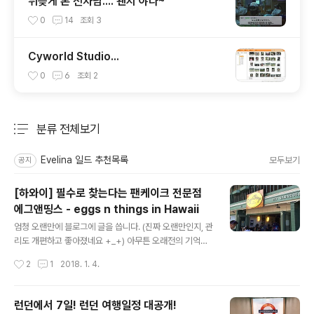
뒤늦게 본 전차남.... 왠지 야다~
0
14
조회
3
Cyworld Studio...
0
6
조회
2
분류 전체보기
주요 글 목록
Evelina 일드 추천목록
모두보기
공지
[하와이] 필수로 찾는다는 팬케이크 전문점
에그앤띵스 - eggs n things in Hawaii
글 내용
엄청 오랜만에 블로그에 글을 씁니다. (진짜 오랜만인지, 관
리도 개편하고 좋아졌네요 +_+) 아무튼 오래전의 기억들
을 꺼내며, 못다 쓴 여행 리뷰들을 하나둘 정리할까 합니다.
작성시간
2
1
2018. 1. 4.
+ Eggs' n Things +​하와이에 가면 꼭 가야하는 맛집 중
에 하나인 에그앤띵스, 팬케이크 전문점에 다녀왔습니다.
저희 나라 사람보다는 일본 사람들이 열광하는 곳으로 알
런던에서 7일! 런던 여행일정 대공개!
려져있고, 일본에는 매장이 열렸다는군요. 와이키키 바로
글 내용