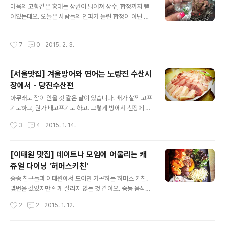
마음의 고향같은 홍대는 상권이 넓어져 상수, 합정까지 뻗
한둘씩 들어와 가게안이 꽉 찼어요.정말 로컬 프랑스의 모
어있는데요. 오늘은 사람들의 인파가 몰린 합정이 아닌 메
습, 현대적인 직장인들의 점심 시간을 엿볼 수 있는 시간이
세나폴리스 방면의 아직은 외진, 아직은 동네 주민들이 더
라고나 할까요.정말 저희도 허세를 부리려고 했지만, 음식
많이 찾는 곳으로 가보았습니다. 새벽 1시즈음 찾아갔을까
주문에 합리적이어서 그런지 몰라도 와인이나 샴페인, 식
작성시간
7
0
2015. 2. 3.
요? 새벽이었지만, 역시 홍대 인근의 주민들은 낮보다 밤이
전음식, 디저트를 주문하지 않는 저희를 이상하다고 생각
더 화려한 법!! 사람들이 꽤나 자리를 차지하고 앉아있었어
하신 것 같아요. 하지만 저희는 ..
요. 곰장어라면 아저씨가 칭찬을 아끼지 않는 이 곳, '불타
[서울맛집] 겨울방어와 연어는 노량진 수산시
는 곰장어' 추천드려요~ : ) ▾ 찾아가는 길 합정역에서 나와
장에서 - 당진수산편
서 SK주유소 뒷편(강변북로 타는 쪽)으로 향한 골목으로
글 내용
들어가시면 금방 찾으실 수 있을 거예요. ++ 불타는 곰장
아무래도 잠이 안올 것 같은 날이 있습니다. 배가 살짝 고프
어 ++​드디어 도착한 불타는 곰장어. 사실 찾아간 때는 여
기도하고, 뭔가 배고프기도 하고. 그렇게 방에서 천장에 그
름철이라 저희는 시원하게 밖에 앉았었어요. 아무래도 곰
려진 무늬를 손가락으로 따라그리다가 결심했습니다. 그래
작성시간
3
4
2015. 1. 14.
장어의 특유의 냄새와 숯..
24시간 오픈되어 있는 '노량진 수산시장'으로 고고고!!! 마
지막 열차를 타고 노량진으로 가는 길, 친구가 그동안 고이
고이 모아둔 쿠폰을 풀듯이 인어교주해적단에서 소개된 횟
[이태원 맛집] 데이트나 모임에 어울리는 캐
집과 메뉴들을 고르라며 카톡을 보내줫습니다. 이 날,,, 매
쥬얼 다이닝 '허머스키친'
우 연어가 땡기기는 했지만, 그래도 겨울엔 방어겠지요! 아
글 내용
무튼 우리는 지금도 그날 매우 탁월한 선택을 했던 것 같다!
종종 친구들과 이태원에서 모이면 가곤하는 하머스 키친.
라고 생각하고 있어요. 아직도 수산시장의 알짜배기 정보
몇번을 갔었지만 쉽게 질리지 않는 것 같아요. 중동 음식이
를 전해주는 인어교주해적단을 모르신다면, 지금이라도 구
라고 하지만 약간의 지중해풍 스타일. 이런류의 요리들은
작성시간
2
2
2015. 1. 12.
독 고고고! [꿀정보] 인어교주해적단을 구독하시면, 밤에
무겁지않으면서도 담백하고 특유의 감칠맛이라고해야하
회고파 잠이 안와요. ㅋ - ..
나... 계속 먹게되는 맛이 있어 즐거운 식사를 할 수 있는 것