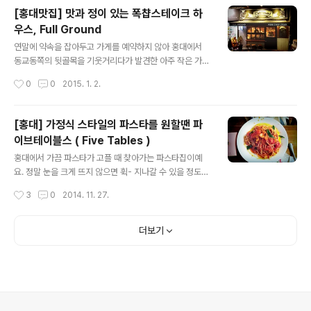
같아요. 대략 샐러드, 피자, 케밥 종류 다 맛있었던 것 같아
[홍대맛집] 맛과 정이 있는 폭챱스테이크 하
요. 왠만하면 실패한 메뉴는 거의 없다고해야할까. 혹시 모
우스, Full Ground
르겠다면, 직원분께 추천을 해달라고 해보시는 것도 좋을
글 내용
것 같아요~ ++ HUMMUS KITCHEN ++ ​자주 가기는
연말에 약속을 잡아두고 가게를 예약하지 않아 홍대에서
하지만 하머스 키친이 제일 좋은 시기는 봄이나 가을, 혹은
동교동쪽의 뒷골목을 기웃거리다가 발견한 아주 작은 가게
늦은 여름이라고 할까요. 전체 한쪽 창을 테라스처럼 활짝
예요. 골목 안쪽에 있어서 큰 길로 다니면 잘 보이지 않을
작성시간
0
0
2015. 1. 2.
다 열어두는 게 답답하지도 않고, 은근히 불어오는 바람이
수도 있으나, 뭔가 쓰윽-하고 보니 너무 분위기도 좋은 것
신선하게 느껴지거든요..
같기도 하고 담소 나누기 좋을 것 같아 이 곳으로 선택했어
요. 마치 밖에서 보니깐 작은 유럽 도시에 어울릴만한 가게
[홍대] 가정식 스타일의 파스타를 원할땐 파
인테리어라고나 할까요~ ^^ '풀 그라운드'​ ​살짝 밖에서 쳐
이브테이블스 ( Five Tables )
다보니 너무 아기자기한 느낌이 너무 좋았어요!!! ^^ 뭔가
글 내용
일년 내내 크리스마스일 것 같은 정겹고 사랑스러운 느낌
홍대에서 가끔 파스타가 고플 때 찾아가는 파스타집이예
이라고나 할까요. 가게 안에는 공룡이 불을 쬐고 있고, 일러
요. 정말 눈을 크게 뜨지 않으면 휙- 지나갈 수 있을 정도로
스트를 이용해서 에코백이나 이런 저런 상품들도 판매하는
작은 가게예요. 사람들이 늘상 많은 편이기는 하지만 시간
작성시간
3
0
2014. 11. 27.
것 같았어요. 하지만 판매용인지는 물어보지 않았어요. ​메
만 잘 선택하면 크게 기다리지 않아도 될 수 있지요. 가게에
뉴는 총 5가지인데 다..
테이블은 가게 이름처럼 5개인 줄 알았지만 그것보다는 많
구요. 다만 사람들이 4명 이런 식으로 앉게 되면 5테이블
더보기
이라고 할 수는 있겠네요. 대개 연인끼리 많이 와서 그런지
주로 2인용 테이블이 많았고, 너무 작아서 사람들이 가득
있을 때에는 조금 좁은 느낌마저 있는 곳이예요. 최근(이라
고 해보았자 몇개월 전;;;)에 다녀왔을 때에는 마침 저녁 시
간이 지나서그런지 사람이 없었던 것 같아요. 홍대입구역
보다는 합정역이 더 가까워요! ​위치를 잘 보시는 게 중요하