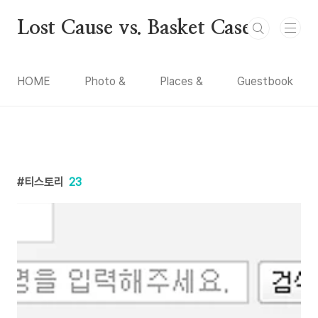
본문 바로가기
Lost Cause vs. Basket Case
HOME
Photo &
Places &
Guestbook
티스토리
23