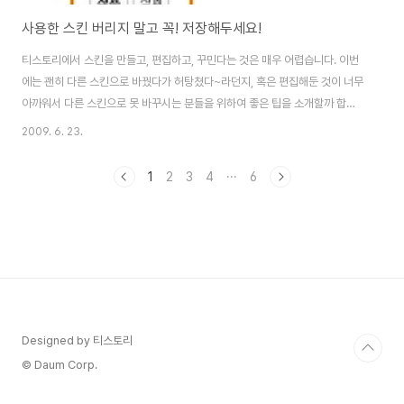
사용한 스킨 버리지 말고 꼭! 저장해두세요!
티스토리에서 스킨을 만들고, 편집하고, 꾸민다는 것은 매우 어렵습니다. 이번
에는 괜히 다른 스킨으로 바꿨다가 허탕쳤다~라던지, 혹은 편집해둔 것이 너무
아까워서 다른 스킨으로 못 바꾸시는 분들을 위하여 좋은 팁을 소개할까 합니
다. (하지만 이런 저런 것들을 해 볼 수 있고, 제 마음대로 색상이나 스타일을 변
2009. 6. 23.
경할 수 있다라는 것이나 조금씩 배워가면서 스킬 업을 하는 걸 보면 또 기분이
너무 좋습니다. >_ 스킨선택으로 가시면 파란색 영역에 지금 현재 사용중인 스
1
2
3
4
···
6
킨이 보입니다. 만약 해당 스킨이 새로 제작되었거나, 혹은 편집이 되었다면 오
른쪽 위에 '스킨 저장'..
Designed by 티스토리
© Daum Corp.