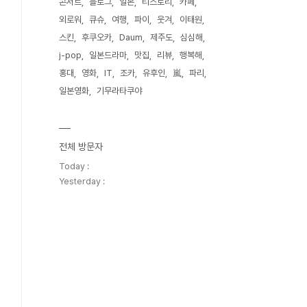
콘서트
블로그
일본
티스토리
카페
외로워
큐슈
여행
파이
웃겨
이태원
스킨
후쿠오카
Daum
제주도
심심해
j-pop
일본드라마
맛집
리뷰
행복해
홍대
영화
IT
조카
유후인
嵐
파리
일본영화
기무라타쿠야
전체 방문자
Today :
Yesterday :