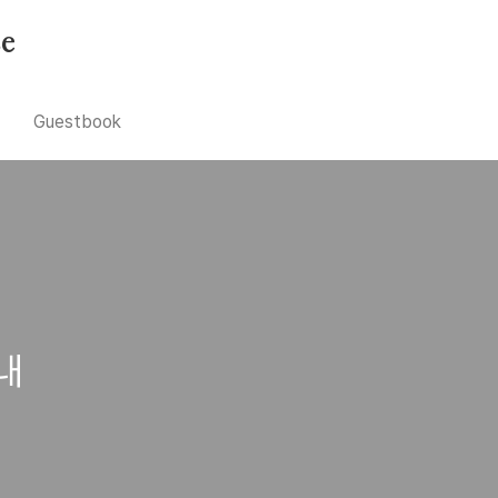
se
Guestbook
내