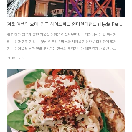
겨울 여행의 묘미! 영국 하이드파크 윈터원더랜드 (Hyde Park Winter Wonderland in London)
​춥고 해가 짧은게 흠인 겨울철 여행은 어떻게보면 비수기라 사람이 덜 북적거
리는 점과 함께 가장 큰 잇점은 크리스마스와 새해를 기점으로 화려하게 펼쳐
지는 야경을 비롯한 연말 분위기는 한국의 분위기보다 훨씬 축제나 일년 내내
기다린 느낌이 나서 그런지 재미가 있어요. 파리의 크리스마켓도 그랬었고, 영
2015. 12. 9.
국도 할로윈이 끝난 직후 주간부터는 크리스마스 분위기가 물씬이라니 참고하
시기 바랍니다. 이번에는 기대도 안했는데 비행기안에서 보니 11월 20일부터
연말까지 였었나 반짝하고 나타나는 하이드파크 안의 윈터원더랜드였어요! 오
전 10시부터 밤 10시까지 12시간 운영하는 이 곳은 어떻게보면 어른들이 찾는
판타지 공간일 수도 있겠네요. Hyde Park Winter Wonderland in
London​저희는 6시정도..