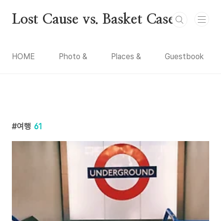
본문 바로가기
Lost Cause vs. Basket Case
HOME
Photo &
Places &
Guestbook
여행
61