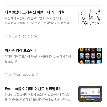
올라오는 글들은 모두 읽고 있으니까요. 다만, 왜이렇게 블
로그에 한마디 남기는 것은 저도 모르게 긴장이 되어버리
더올캣님이 그려주신 이블리나 캐리커쳐
는지, 조심조심합니다. 오늘은 그동안 요즘을 하면서 개인
글 내용
적으로 느낀 점을 조금 주저리주저리 써내려가볼까합니다.
요즘 제가 요즘하느라 블로그 업데이트가 뜸하네요. 거의
블로그가 뜸했었던 것에 대한 변명이라고 해야할지, 아니
하루 12시간 이상은 그냥 늘 켜두는 화면이니 저랑 수다나
면 저희 티스토리 블로그 친구 혹은 구독자 분들에게 모처
커뮤니케이션이 필요하신 분들은 이 곳으로 오시면 되겠습
럼 하고 싶은 이야기가 생겼다라고 할까요. 아무튼 제 이야
니다. 블로그에는 늘 정리해서 잘 써야한다는 부담감 때문
작성시간
0
15
2010. 2. 16.
기 들어보실래요? * 참고로 저는 트위터..
에 글쓰기 화면을 열었다가도 머뭇거리고, 다시 비공개 저
장하기가 일쑤인데, 요즘엔 그런 부담감이 없어서인지 줄
줄 써지기도 하더라구요. 그리고 하다보니 자주 못뵈었던
이거슨 염장 포스팅!!
분들도 만나고, 그리고 새로운 사람들을 만나는 재미도 쏠
글 내용
쏠합니다. 그럼 저 보러 오세요~ (이블리나의 요즘가기) 더
하하하 아이폰 드디어 개통되었어요!!! iPhone 에서 작성
올캣님께서 그려주셨어요! >_
된 글입니다.
작성시간
0
26
2009. 12. 7.
Evelina를 이겨라! 이벤트 당첨발표!
글 내용
하하핫! 블로그에서 이렇게 소소하게 발표하려니 쓱쓰럽네
요. 이번에는 집념과 인내를 보여주는 EastRain님께 돌아
갔습니다. 2009/11/05 - [혼자놀기] - [Event] 이블리나