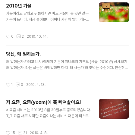
살짝 웃는 여유가 있길. 2012년 겨울, 다시 블로그를 하기
2010년 가을
로 결심하며-
글 내용
가을이라고 말하고 뒤돌아서면 바로 겨울이 올 것만 같은
기분이 듭니다. 지금 돌아보니 어찌나 시간이 빨리 가는지.
블로그에 들릴 때마다 다음에 올 때에는 꼭 글을 남겨야지
하면서 다짐을 해보지만 어느 순간 정신을 차리고 다시 들
작성시간
0
2
2010. 10. 14.
어와보면 저도 가끔은 깜짝 놀랄 정도로 많은 시간이 지나
있었지만, 저는 역시나 제자리걸음만 하고 있었습니다. 그
래도 이렇게 조금은 센치해지는 걸 보니, 가을이 오기는 왔
당신, 왜 일하는가.
나보네요. 그래도 우울하고 가라앉는 기분도, 신나서 에너
글 내용
지가 팡팡 솓아나지는 않지만, 이상하게 서늘한 바람이나
왜 일하는가 카테고리 시/에세이 지은이 이나모리 가즈오 (서돌, 2010년) 상세보기
살결에 닿는 차가운 바람들이 기분이 조금은 좋아지는 것
왜 일하는가. 라는 질문은 바꿔말하면 마치 '왜 사는가'와 맞먹는 수준이다. 단순히
같은 느낌이 들어요. 마치, 이적의 '보조개'라는 노래처럼
'먹고 살기 위해서' '죽지못해' '남들 다 하니까'가 아니라 다른 대답을 듣기 원하고 있
말이죠-. 아무튼 너무나 오래동안 집을 비워놨다는 생각에
었다. 마치 삶의 마지막에 서서 뒤를 돌아보았을 때 내 자신이 스스로 부끄럽지 않은
작성시간
1
0
2010. 4. 13.
뒤척이다가 의미없고 짧은 글이지만 티..
가치있는 삶을 살았다고 말하고 싶기때문이라고, 단순히 경력을 쌓고 연봉을 쌓기 위
함이 아니라 내적인 성장을 하기 위함이라고 그는 이야기한다. 지금 현재 일본은 나
의 아버지, 아니 조금 윗세대들은 지금의 우리 세대를 불쌍하게도 보지만 탐탁치 않
저 요즘, 요즘(yozm)에 푹 빠져살아요!
게 보는 시선이 있는 것 같다. 지난번 '취업난'에 대한 다큐를 보면서도 느낀 것이지
글 내용
만, 일본의 대다수 '희생'과 '긍지'를 전..
※ 요즘 서비스는 2013년 8월 30일부로 종료되었습니다.
T_T 요즘 새로 시작한 요즘이라는 서비스 때문에 티스토
리 블로그가 약간은 방치 상태에 빠졌어요. 하지만 그렇다
고 매일 방문하지 않는 것도 아니랍니다. 하루에 한번 쯔음
작성시간
15
21
2010. 4. 8.
은 새로운 업데이트가 없는지도 확인하고 매일 블로그에서