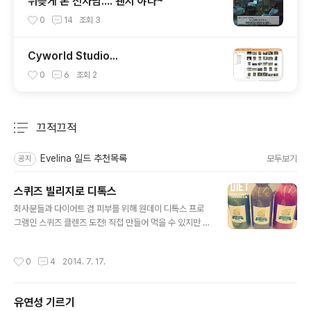
뒤늦게 본 전차남.... 왠지 야다~
0
14
조회
3
Cyworld Studio...
0
6
조회
2
끄적끄적
분류 전체보기
주요 글 목록
Evelina 일드 추천목록
모두보기
공지
스퀴즈 빌리지로 디톡스
글 내용
회사분들과 다이어트 겸 피부를 위해 원데이 디톡스 프로
그램인 스퀴즈 클렌즈 도전! 직접 만들어 먹을 수 있지만 귀
찮아서 이번엔 구매! 아침 점심 저녁으로 먹는 데 생각보다
맛이 강하다. 그렇지만 하루라면 견딜만! 저녁용을 간절히
작성시간
0
4
2014. 7. 17.
기다리고 있어요. 아래의 재료 사진을 보면서 어떤 세트가
본인에게 맞는 지 정하시면 될 것 같아요. 프로그램 세트는
이렇게 6가지. 저는 이 중에서 C타입으로 선택. 비트나 무
유연성 기르기
가 들어간 건 좀 매콤알싸하네요~. 뭔가 이상하게 입 속이
글 내용