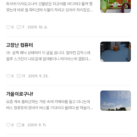
회사에 이사오고나서 선물받은 피규어를 어디에다 둘까 했
었는데 바로 옆 파티션에 식물이 자라고 있어서 자리잡은
쏘야~! 귀엽져?
작성시간
0
7
2009. 10. 6.
고장난 컴퓨터
글 내용
아- 살짝 패닉 상태에서 이 글을 씁니다. 얼마전 갑작스레
블루 스크린이 나오길래 알아봤더니 바이러스에 걸렸다고
하더라구요. 결국 다시 포맷을 하고 모든 자료를 날리고 프
로그램과 즐찾만 다시 정리하는데에도 한참 시간이 걸리더
작성시간
0
11
2009. 9. 25.
라구요. 그래도 끈기있게 해냈습니다. 그리고 딱 나흘만에
다시 블루스크린으로 돌아왔습니다. 어흙....!! 제가 좋아하
는 아이팟 게임 중 하나인데요 하다보면 무아지경에 이른
가을이로구나!
다는.... iPod 에서 작성된 글입니다.
글 내용
요즘 계속 출퇴근하는 가방 속에 카메라를 들고 다니는데
버스 정류장에 앉아서 버스를 기다리다 올려다 본 하늘이
너무너무 예쁘더라구요. 파란 하늘에 흩뿌려진 듯한 구름
들을 보니 왠지 싱숭생숭해서 회사가 아닌 다른 곳을 방랑
작성시간
0
8
2009. 9. 11.
하고 싶은 마음이랄까. 요즘 아침 낮으로 쌀쌀한데, 집 창문
너머로 밖을 보면 하늘도 맑고 햇살도 눈이 부셔서 저도 착