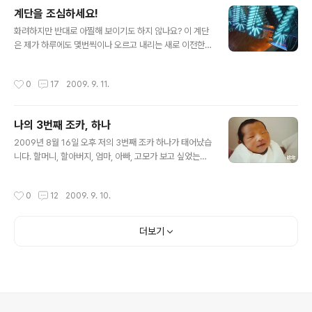
각하고 가벼운 차림으로 나갔다가 쌀쌀한 가을 바람에 간
계단을 조심하세요!
혹 놀라기는 하는 것 같아요. 그대로 아침에는 하늘도 높고
글 내용
파랗고. 저녁에는 심지어 달까지 빠닥빠닥 깨끗이 닦아놓
화려하지만 반대로 아찔해 보이기도 하지 않나요? 이 계단
은 기분이 들 정도로 밝고 큰 것 같아요. 가을이 되고나서
은 제가 하루에도 몇번씩이나 오르고 내리는 새로 이전한
부쩍이나 하늘 볼 일이 많아졌다고 할까!! 이럴때 틈 내서
회사 건물의 계단이랍니다. 엘리베이터도 계단도 투명한
사진 많이 찍어두어야겠어요. 올 가을은 좀 신나는 일 많
유리 아니면 불투명한 유리로 되어있어서 묘한 구석이 있
작성시간
0
17
2009. 9. 11.
길!!! 참, 감기도 조심하시길!!
는 것 같습니다만 저는 지금 한달이 더 지나도 아직 아찔함
을 느끼고는 한답니다. 아무튼 저희 회사와는 조금은 거리
가 멀지만 건물주의 예술과 미술 사랑으로 인해 때아닌 고
나의 3번째 조카, 하나
급 문화를 즐기고 있답니다. 아무튼 지금도 열심히 적응중
글 내용
이예요! =)
2009년 8월 16일 오후 저의 3번째 조카 하나가 태어났습
니다. 할머니, 할아버지, 엄마, 아빠, 고모가 보고 싶었는지
예정일보다 한달이나 빨리 태어나게되었습니다. 한달을 덜
챙겨서 그런지 2.4 KG으로 태어났다고 하네요. 다들 당황
작성시간
0
12
2009. 9. 10.
은 했지만 산모나 아이나 모두 건강해서 다행입니다. =) 빨
리 일본으로 건너가서 보고싶지만 신종플루며 여러가지 걱
정들이 앞서네요. 조금 이슈들이 잠잠해지면 곧 찾아가야
더보기
되겠습니다. 벌써부터 눈웃음을 지으며 웃는 하나가 빨리
보고싶네요.