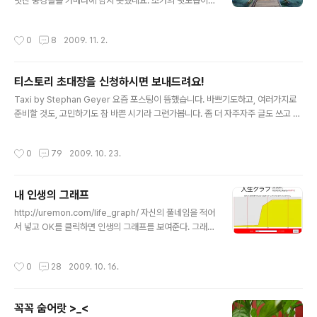
저도 계속 업데이트 할 예정입니다. =D
멋진 풍경들을 카메라에 담지 못했네요. 조카의 뒷모습이
조금 나오기는 하지만 왠지 여름 느낌이 물씬나는, 혹은 물
에 풍덩하고 싶은 사진인 것 같아서 하나 찾아서 올립니다.
작성시간
0
8
2009. 11. 2.
역시 모든 이벤트가 그렇듯이 저같은 사람이야 응모하는데
에 의의를 가지게(!) 된 답니다. 어찌되었던 2010 티스토
리 달력도 멋지게 만들어졌으면! =)
티스토리 초대장을 신청하시면 보내드려요!
글 내용
Taxi by Stephan Geyer 요즘 포스팅이 뜸했습니다. 바쁘기도하고, 여러가지로
준비할 것도, 고민하기도 참 바쁜 시기라 그런가봅니다. 좀 더 자주자주 글도 쓰고 하
면 좋으련만 무언가 틈을 내어 여유를 준비한다는 것이 쉽지않네요. 그렇게보니, 무
언가 내가 생각한 것들을 지속적으로 기록하고, 또한 기록하면서 걸러내고, 또 그 생
작성시간
0
79
2009. 10. 23.
각들을 차분히 곱씹어나간다는 것이 얼마나 소중한지, 필요한지 느끼게 됩니다. 그래
서 내가 현재 어디로 가고 있는 것인지, 혹은제부터라도 내가 보고, 느끼고, 생각하고,
체험한 것들을 조용히 곱씹으면서 블로그를 운영해보고 싶은 분들에게 초대장을 나
내 인생의 그래프
누어드리려고합니다. 남들보다 넉넉한 초대장을 가지고 있기에, 많은 분들께 기회를
글 내용
드리오니 아래의 포맷에 맞추어 내용을 남겨주시면 ..
http://uremon.com/life_graph/ 자신의 풀네임을 적어
서 넣고 OK를 클릭하면 인생의 그래프를 보여준다. 그래프
를 보니 그동안 힘겨운 날들이여 안녕, 나는 30대 후반이
될 때를 기다려야하는 구나. 그래도 여태까지 삶이 힘들고
작성시간
0
28
2009. 10. 16.
후반이 핀다니 기분이 좋은걸. 오너라, 오너라, 어서 오너
라. 이 그래프를 보니 나이 먹는 것이 두렵지 않다는!!!
꼭꼭 숨어랏 >_<
글 내용