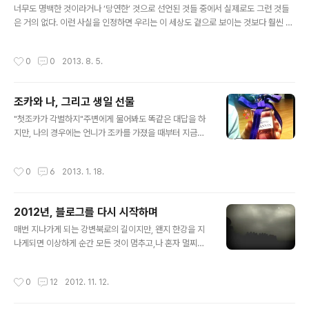
계속 맵네요. 어서 점심 쥬스를 마셔야지~~ 각 주스별로
너무도 명백한 것이라거나 ‘당연한’ 것으로 선언된 것들 중에서 실제로도 그런 것들
들어가는 재료들이예요. 아무튼 요즘 매거진 편집자들에게
은 거의 없다. 이런 사실을 인정하면 우리는 이 세상도 겉으로 보이는 것보다 훨씬 더
인기 백점이라고 다들 너나할 것 없이 한다는 이야기에 한
유연하다는 진실을 배우게 될 것이다. by 알랭 드 보통 어릴 때에는 잘 몰랐던 것들
번 경험 삼아 도전해 보았습니다. 정말 피부는 남이 보기에
을 나이가 들어가면서 알아가게 된다. 유일하게 나이가 들어 좋은 건 '이 또한 지나가
작성시간
0
0
2013. 8. 5.
도 좋아보이는 것 같더라..
리라'라는 말을 진심으로 이해하게 된다는 것이다. 어릴 땐 그 지나가는 자욱이 너무
쓰라리고 아파서 지나가기까지 기다리는 게 힘들었는데 말이다.마치 '이게 아니면 세
상이 끝날 것만 같았던' 그런 시절, 이제와 뒤돌아보면 괜히 머쓱해진다. 또 10년이
조카와 나, 그리고 생일 선물
지나 지금의 내 모습을 들면 또 뻣뻣하게 인생 살았다며 쯧쯧 거리고 있을테지만. :)
글 내용
그래- 그때 그냥 한번 더 웃어줄 껄. 그..
"첫조카가 각별하지"주변에게 물어봐도 똑같은 대답을 하
지만, 나의 경우에는 언니가 조카를 가졌을 때부터 지금까
지 거의 떨어져본 적이 거의 없어서 그런지 그 사이가 더 애
틋하다. 심지어 요즘 조카는 내가 결혼을 해도 같이 살꺼라
작성시간
0
6
2013. 1. 18.
는 착각까지 하니 말이다. 지난 1월 15일. 우리 조카는 갑자
기 뜬금없이 이 이모를 감동시키곤 하는 데 이 날도 그랬다.
15일 내 생일은 그냥 이제는 큰 의미를 두거나 그러지는 않
2012년, 블로그를 다시 시작하며
아 그냥 다른 날처럼 지나가는 날의 하나인데, 이 날 이 녀
글 내용
석은 자기 스타일대로 감동 선사. 원래 내 생일에 받은 거란
매번 지나가게 되는 강변북로의 길이지만, 왠지 한강을 지
색종이에 꼬깃하게 써진 '부탁 들어주기' '군말하지않기' 등
나게되면 이상하게 순간 모든 것이 멈추고,나 혼자 멀찌감
등의 쿠폰이거나, 자기가 쪼물닥 폐품으로 만든 물건이거
치 떨어져있는 건물하며, 한강하며, 풍경들을 마주한다. 나
나였는데 역시 컸나보다. "이모, 뭐 갖고 싶은지 3만원 내
는 왜 여기에 있을까. 또 어디로 가는 걸까.잠깐 사이의 대
작성시간
0
12
2012. 11. 12.
에서 말해봐...
답없는 질문에 멍때림이 그저 어색하기도 하고, 왠지 짠하
기도 하다.내년 이 맘쯤에 강변북로를 달릴 땐 나도 모르게