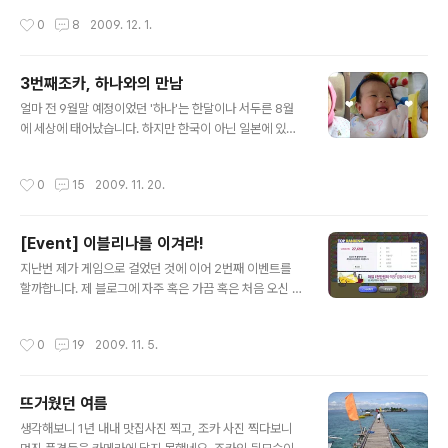
를 이겨라! 제가 다시 도전을 해보려고 했으나 이미 집념의
작성시간
0
8
2009. 12. 1.
부족과 함께 때마침 찾아온 무기력증과 급격한 체력저하로
인해 포기하였습니다. 다음번엔 꼭 천하무적의 플래시게임
을 찾을거라 다짐하며 이번 이벤트를 마감합니다. 다시한
3번째조카, 하나와의 만남
번 동우님 당첨 축하드려요~! 이벤트 당첨안내는 비밀 방
글 내용
명록으로 드리도록 하겠습니다!!! ㅎㅎㅎㅎ ▲ EastRain
얼마 전 9월말 예정이었던 '하나'는 한달이나 서두른 8월
님의 인증샷
에 세상에 태어났습니다. 하지만 한국이 아닌 일본에 있기
에 태어나자마자 달려가고싶었지만 신종플루며, 이런저런
일들도 많아 가보질못하다가 지난 주말에 식구들과 하나의
작성시간
0
15
2009. 11. 20.
100일을 축하하는 겸하여 모두 나고야에 다녀왔습니다.
오랜만의 여행이었음에도 불구하고 관광이나 쇼핑은 원없
이해보지는 못했지만, 우리 예쁘고 귀여운 하나랑은 실컷
[Event] 이블리나를 이겨라!
놀다왔네요. 어찌나 순하고 잘 울지도 않아서 너무 예쁜지
글 내용
정말 깨물어주고 싶을 정도더라구요. 특히 밖에 나오면 바
지난번 제가 게임으로 걸었던 것에 이어 2번째 이벤트를
로 자는 덕에 열심히 돌아만 다니면 잘먹고 잘자고 (단, 집
할까합니다. 제 블로그에 자주 혹은 가끔 혹은 처음 오신 분
에 있으면 언제나 말똥말똥 깨어있는 것이 저랑 닮았다고
들 모두 참여 환영입니다! Evelina vs. YOU 게임명 : 산쵸
하시더라구요 ㅋㅋ) 그렇답니다. 아- 너무 보고싶다 ♡ 추
팝팝 (게임하러 가기) 대전기간 : 11월 마지막날까지! (발표
작성시간
0
19
2009. 11. 5.
신. 내일 20일이 바로 진짜 하나의 100..
는 12월 1일) 선물 : 제가 크리스마스에 정성스럽게 손글씨
카드와 함께 선물을 보내드립니다! 위 기간 동안 저와 동일
한 게임을 하셔서, 제가 명시한 기간 내에 저보다 높은 점수
뜨거웠던 여름
를 획득하신 뒤 해당 점수 화면을 캡쳐하여 블로그에 올리
글 내용
신 뒤, 트랙백으로 보내주시면 됩니다. 단, 해당 기간 내에
생각해보니 1년 내내 맛집사진 찍고, 조카 사진 찍다보니