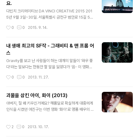
요.
벽대전에는 우리가 아는 유명한 인물은 거의 다 나왔던 것
글 내용
같아요. 유비-관우-장비, 조조, 제갈량 등등. 스토리는 익숙
다빈치 크리에이티브 DA VINCI CREATIVE 2015 201
했기 때문에 어떻게 창극으로 풀어냈을까라는 궁금했었던
5년 9월 3일~30일. 서울특별시 금천구 범안로 15길 57
것 같습니다. 이 날은 평일이었음에도 불구하고 빈자리가
개최. www.davincicreative.org '금천예술공장' 또하
작성시간
0
0
2015. 9. 14.
보이지 않을 정도로..
나의 버려진 공장을 예술가들이 품은 이 곳의 전시는 과학
과 예술의 만남을 미디어아트 장르였고, 마치 예술에 과학
적인 호기심을 덧붙인 나름 재미있는 전시였습니다. 작품
내 생애 최고의 SF작 - 그래비티 & 맨 프롬 어
의 수가 많은 것은 아니었지만 꽤나 신선했던 것 같아요. 9
스
월 한달이면 아직 시간이 남았으니 관심있으신 분들은 GO
글 내용
GO! ​양민하, 뛰는 여인들 ( Running Women ) 가장 큰
Gravity를 보고 난 사람들이 하는 대개의 말들이 '와우 좋
창고 공간을 쓰고 있었는데 사운드와 공감의 어우러짐 때
다'라는 말보다는 한동안 할 말을 잃었다가 '음- 이 영화는
문에 더욱 멋지게 느껴졌던 작품이예요. ​​박승순, 아쿠아포
꼭 봐라'라고 잔잔히 추천사를 건넸던 것 같다. 나도 그랬었
작성시간
0
0
2013. 11. 27.
닉스 ( Aquaphonics) 마치 언어의 파닉스..
고 말이다. 그러고보니 별로 판타지가 아닌 이상 우주가 나
오거나 외계인이 나오거나하는 그런 영화를 별로 좋아하지
않아서 공상과학 영화는 그닥 보지 않는데, 그래비티를 보
괴물을 삼킨 아이, 화이 (2013)
고나서 가장 사랑하는 SF작 2개- 그래피티와 맨프롬어스
글 내용
아버지, 절 왜 키우신거예요? 해품달로 확실하게 대중에게
-가 생겼다. 그 영화들을 보면서 내가 얼마나 평범하고, 아
인식을 시켰던 여진구는 이번 영화 '화이'로 명품 배우의 싹
니 초라한지 살짝 의기소침해하면서도, 어떻게 이런 상상
으로 대중들에게 한층 더 어필할 수 있게 되었다. 영화가 좋
을 하고 표현을 했는지 정말 놀라워하며 봤던 것 같다. 아,
던 별로던 상관없이 여진구의 연기는 정말 너무나 훌륭했
참 좋은 영화들이야! 못본 사람들은 꼭 챙겨봐야하니 리뷰
작성시간
2
0
2013. 10. 17.
으니까. 아직도 저음의 불안하고 슬프지만 성숙한 목소리
는 아주 짧게하도록 하겠습니다!!! Gravity, 2013비루한
로 저 대사를 읊던 여진구의 목소리를 아직도 귓가에 앵앵
인간이라서..