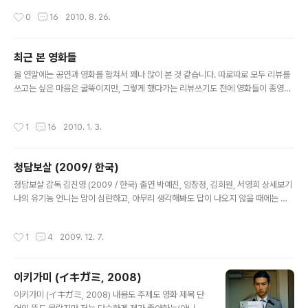
나이는 지나버리지만, 어릴적의 추억을 한가득 안고 있던 장난감들과 이제 함께할 수
끔 토이의 스페셜 무대에 가끔 나오는 걸 보고 아, 저렇게
작성시간
0
16
2010. 8. 26.
없어 아름답게 이별을 해야하는 그런 모습이 참 따뜻하더라구요. 갑자기 어릴적 다
생긴 분이구나라고만 생각하고 있었습니다. 그러다가 어느
큰 나이에도 인형을 끼고살아서 그 꼴이 보기싫었던 엄마가 몰래 학교 간 사이에 버
날 '나가수'에 나온다는 이야기..
려서 엉엉 울었던 게 기억납니다. 아무튼 역시 맘은 따뜻해지네요. 스텝업3D 감독 존
최근 본 영화들
추 (2010 / 미국) 출연 릭 말람브리,샤니 빈슨 상세보기 이 영화는 지금까지 나온 3
글 내용
D 영화 중에서 정말 '3D'라는 ..
올 연말에는 공연과 영화를 합쳐서 꽤나 많이 본 것 같습니다. 따로따로 모두 리뷰를
쓰고는 싶은 마음은 굴뚝이지만, 그렇게 했다가는 리뷰쓰기도 전에 영화들이 종영될
것 같아서 간단하게라도 코멘트 달아두려고합니다. 아바타 감독 제임스 카메론 (20
09 / 미국) 출연 샘 워딩튼, 조이 살디나, 시고니 위버, 미셸 로드리게즈 상세보기 ★
작성시간
1
16
2010. 1. 3.
★★★☆ 4.5 말을 해야 입이 아픈 영화 아바타입니다. 이 영화때문에 남남 커플들
도 영화관을 찾을 정도이니 대단하지 않을 수 없습니다. 이 영화는 작정을 하고 본 영
화라, 영등포에 새로 생긴 CGV에서도, 세계 최대 스크린을 자랑하는 스타리움에서
청담보살 (2009/ 한국)
3D로 보고왔습니다. 예매도 1주일 전에 해서 그런지 정중앙의 좋은 자리에서 볼 수
글 내용
있어서 정말 너무 멋졌습니다. 사람과 자연의 ..
청담보살 감독 김진영 (2009 / 한국) 출연 박예진, 임창정, 김희원, 서영희 상세보기
나의 유기농 언니는 맘이 심란하고, 아무리 생각해봐도 답이 나오지 않을 때에는 느
지막하게 '우리 점 보러 안갈래?'라고 물어본다. 그렇다고 점집을 찾아다니는 것도 하
는 것은 아니지만 그냥 시원하게 답이라도 듣고 싶은 모양이다. 그러면 나는 데이트
작성시간
1
4
2009. 12. 7.
신청을 하며 길거리의 타로카드 점을 재미삼아 보러가기도 한다. 하지만 그럴 때마다
용하다는 느낌이 드는 건, 하는 말에 우리가 정당화하기 위해 이야기를 껴 맞출 수도
있고, 어쩌면 사람들의 말이나 행동에 대한 기가 막힌 통찰력과 관찰력으로 이야기를
이키가미 (イキガミ, 2008)
해주는 지도 모른다. 아니면 혹은 점을 빙자하여 아무도 모르는 제 3자에게 털어놓으
글 내용
면서 심리적인 카운셀링을 해주고 있는지도 모..
이키가미 (イキガミ, 2008) 내용도 주제도 영화 제목 단