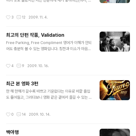
어의 뜻도 몰랐지만 저는 단순하게 제가 좋아하는(아니, 편
애하는) 배우들이 왕창나온 다는 사실 하나만으로도 모든
것을 감내하며 볼 준비가 되어있었던 영화입니다. 마츠다
작성시간
3
12
2009. 11. 4.
쇼타, 야마다 타카유키, 츠카모토 다카시 등의 멋진 배우들
이 출연한다니 보지 않을 이유가 없습니다. 왠지 그들이라
면 괜찮은 작품을 선택했을 것이라는 배우에 대한 믿음도
최고의 단편 작품, Validation
이 영화를 봐야겠다라는 이유가 아니었나합니다. 영화는
글 내용
흥미진진하기는 했지만 약간은 진부한 면이나 지루한 면이
Free Parking, Free Compliment 영어가 이해가 안되
없지 않아 있기는 하였습니다만, 결과적으로는 저는 좋은
어도 충분히 볼 수 있는 영화입니다. 칭찬과 미소가 마음으
작품이라고 평가하고 싶습니다. 나름대로 작품 자체가 세
로 느껴지거든요. "Validation" is a fable about the m
상을 바라보는 시선 자체가 독특했거든요. 줄거리 (출처 :
agic of free parking. Starring TJ Thyne & Vicki D
작성시간
4
9
2009. 10. 16.
Daum 영화) 일본 국민에게는 국가번영..
avis. Writer/Director/Composer - Kurt Kuenne.
Winner - Best Narrative Short, Cleveland Int'l Fil
m Festival 클레버랜드에서 열린 국제 영화제의 단편 영
최근 본 영화 3편
화 중 우수작품으로 선정되었던 'Validation'이란 작품을
글 내용
알게 되었습니다. (알려주셨던 한화러브님께 감사드립니
한 해 한해가 갈수록 바쁘고 기운없다는 이유로 바깥 출입
다.) 딱 16분에 크레딧이 모두 포함되어있을 정도로 짧은
도 줄어들고, 그러다보니 영화 같은 곁에서 즐길 수 있는 문
영화였지..
화 생활도 줄어들기 쉽상인 것 같습니다. 최근 힘을 내서 보
았던 몇 편의 영화에 대한 간단한 코멘트를 남기려고 합니
작성시간
0
14
2009. 10. 14.
다. 다만 크게 영화에 감동을 받지 못했는지 영화를 보고나
서도 한참 뒤에 쓰게 되네요 ;; 프로포즈 (The Proposal,
2009) ★★★★ 프로포즈는 사실 그닥 무난한 내용일
백야행
것이라 생각했기 때문에 그닥 보고 싶지 않았었는데 로맨
글 내용