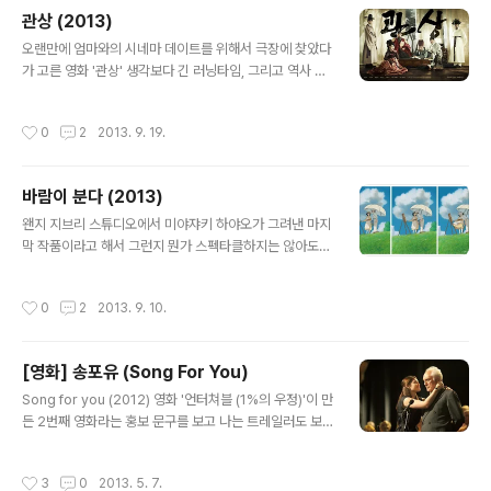
거린다. 아버지....아버지... 절 왜 키우신건가요. 이 영화를
관상 (2013)
보기 전에 주변 사람들은 이 영화를 잔인하다고 했다. 찝찝
글 내용
하다고 했다. 하지만 영화를 보고 난 소감은 그리 잔인하지
오랜만에 엄마와의 시네마 데이트를 위해서 극장에 찾았다
도, 그닥 찝찝하지도 않았다. 그저 내가 살고 있는 이 사회
가 고른 영화 '관상' 생각보다 긴 러닝타임, 그리고 역사 그
가, 이 세상이 더 잔인하고, 지금의 우리가 더 찝찝한 건 아
대로의 이야기, 추석맞이 치고는 너무 진지한 스토리에 추
닐까하는 안타까움이 절로 들었다. 이렇게 괴물이 되지 않
석이 아닌 다른 날에 봤으면 어땠을까라는 생각을 해봤다.
작성시간
0
2
2013. 9. 19.
으면 살아남지 못하..
얼굴의 상을 읽어 그 사람을 파악하고, 미래를 예측하는 '관
상'은 그것을 소재로 잡았지만 철저하게 꼬집고 있었다. '관
상'이 어떻든간에 그때의 선택에 따라서 달라지고, 누구와
바람이 분다 (2013)
관계가 되는 지에 따라 달라지고, 살고 있는 세상의 모습이
글 내용
어떤 지에 따라서 그 상은 달라지기 마련이니까. 너무 넌 그
왠지 지브리 스튜디오에서 미야쟈키 하야오가 그려낸 마지
렇게 생겨먹었어라는 운명론적 사고방식에서 벗어나서 조
막 작품이라고 해서 그런지 뭔가 스펙타클하지는 않아도
금 더 소신있게, 당당하게 살아라라는 메시지일 듯. 아무튼
매우 서정적이고, 보고나면 뭔가 굉장히 아득-해지고, 가슴
계속 송강호의 마지막 대사가 진하게 남았던 그런 영화 '나
이 뭔가 찡하게 미어지는 구석이 있는 작품인 것 같다. 그나
작성시간
0
2
2013. 9. 10.
는 사람의 얼굴만 읽고,..
저나 이 영화의 평가가 어떻든 간에 엔딩크레딧에서 울려
퍼지는 노래가 너무 좋아서 듣고 또 듣고 있다. 정말 곡 선
택이 너무 좋다. 정말 좋다는 말로는 표현이 부족할 만큼.
[영화] 송포유 (Song For You)
그런데 이 영화때문에 새로 만든 노래인 줄 알았는데 1973
글 내용
년도에 발매된 앨범이라는 사실에 깜짝! 아무튼 리메이크
Song for you (2012) 영화 '언터쳐블 (1%의 우정)'이 만
도 좋고, 원곡(약간 엔카 느낌이...)도 좋다. 이번 애니메이
든 2번째 영화라는 홍보 문구를 보고 나는 트레일러도 보
션에서 나오는 노래를 먼저 들어보세요. ひこうき雲아라
기 전에 예매부터 시작하고 봤습니다. 일단 음악 선곡은 죽
이유미의 데뷔곡인 '비행기구름' (1973년) 몇 년 뒤에 라이
일꺼야라는 믿음도 있었지만, 정말 이 영화는 역시나 탁월
작성시간
3
0
2013. 5. 7.
브로 불렀을 때 모습이예요...
한 선택이었네요. 송포유의 노부부와 아들 가족은 비단 영