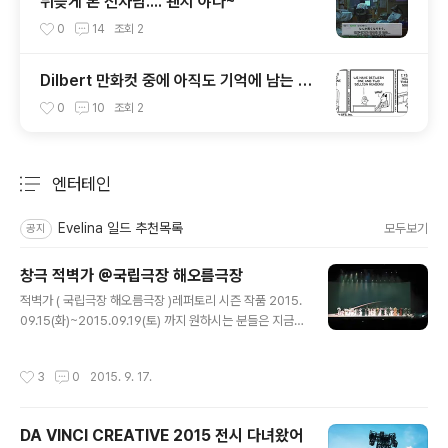
뒤늦게 본 전차남.... 왠지 야다~
0
14
조회
2
Dilbert 만화컷 중에 아직도 기억에 남는 것
들...
0
10
조회
2
엔터테인
분류 전체보기
주요 글 목록
Evelina 일드 추천목록
모두보기
공지
창극 적벽가 @국립극장 해오름극장
글 내용
적벽가 ( 국립극장 해오름극장 )레퍼토리 시즌 작품 2015.
09.15(화)~2015.09.19(토) 까지 원하시는 분들은 지금
바로 GoGoGo! 적벽대전,아마 삼국지의 매니아이거나 혹
은 몇년 전 엄청난 규모로 제작된 적벽대전이라는 영화를
작성시간
3
0
2015. 9. 17.
봤다면 알 수 있을 정도로 유명한 대전인 적벽대전을 창극
으로 꾸린 무대가 국립극장 해오름극장에 올랐습니다. (저
야 창극에 무지랭이라 잘 몰랐지만, 감사하게 표를 양도받
DA VINCI CREATIVE 2015 전시 다녀왔어
아 경험할 수 있는 기회를 얻었습니다. 얏호!) 한마디로 적