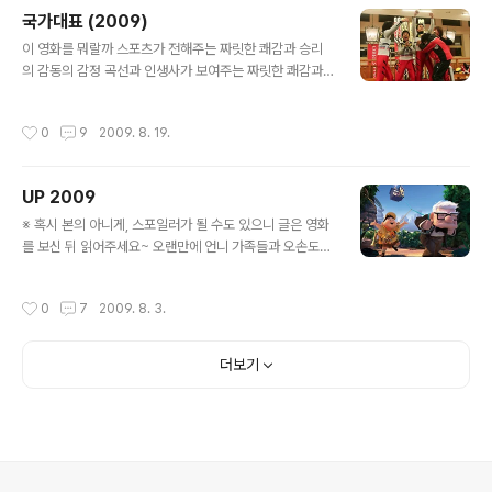
쓸 필요는 없겠네요. 생각해보니 일드를 보기 시작한 것이
국가대표 (2009)
거의 2006년 즈음으로 해서 한 2년 정도는 정말 열심히
글 내용
본 것 같습니다. 짧은 시간 동안 정말 많은 것들을 봤네요.
이 영화를 뭐랄까 스포츠가 전해주는 짜릿한 쾌감과 승리
최근 1년 동안은 그닥 많이는 보지 않았으니까요. 일단 끝
의 감동의 감정 곡선과 인생사가 보여주는 짜릿한 쾌감과
까지 다 보았고, 기억에도 남는 것들을 위주로 목록을 뽑아
극복의 감동의 감정 곡선이라는 서로 다른 두 개의 곡선이
보았습니다. 혹시 일드를 처음 시작하시거나 하는 분들은
완벽하게 떨어짐으로써 관객에게 주는 감동은 엄청난 것이
작성시간
0
9
2009. 8. 19.
아래 리스트에서 꼽아보아도..
었다라고 생각한다. 태어나 한번 제대로 끝까지 본 적 없는
스키점프를 즐겁게 보게 해준 영화 최근 영화의 트렌드가
국내의 비인기 종목을 소재로하여 그들이 겪는 서러움과
UP 2009
고통, 그리고 그들이 만들어내는 인생의 성공 스토리를 경
글 내용
기의 승리라는 쾌감으로 승화시켜 얻었다고 하지만 이 영
※ 혹시 본의 아니게, 스포일러가 될 수도 있으니 글은 영화
화는 끝끝내 그들이 금메달을 따는 모습은 보여주지 않았
를 보신 뒤 읽어주세요~ 오랜만에 언니 가족들과 오손도손
고, 그래서 더 좋았다. 하지만 이 영화에서 금메달을 따고
영화관을 찾았다. 남녀노소 막론하고 그동안 토이스토리,
안따고는 그닥 중요하지 않다. 적어도 이 영화를 통해서 사
니모를 찾아서, 몬스터 주식회사 등등 주옥같은 작품(Mas
작성시간
0
7
2009. 8. 3.
람들은 '스키점프'를 자신도 모르게 알게되었으..
terpiece)들을 만들어낸 픽사의 야심찬 새로운 작품이기
도 했었기 때문에 놓칠 수는 없었다. 보고나니 자막이라는
잇점하나 때문에 일반 영화를 봤었는데, 3D로 이순재 할아
더보기
버지의 더빙을 보았을 걸 하는 후회가 조금은 든다. 이번 픽
사의 UP에서는 다른 영화와는 달리, 예전 디즈니에서 볼만
한 아름답고 섬세한 자연들을 마음껐 등장시켰고, 할아버
지가 찾던 파라다이스 폭포는 마치 수채화수법을 쓴 것처
럼 보여 고전적인 수법들이 눈에 띄기도 했다. 그런 부분을
제외하고서는 섬세한 표현과 ..