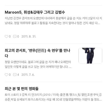
국 뿐만 아니라, 우리나라에서도 종종 보이는 그런 모습일
지도 모르겠습니다. 자식을 사랑하고, 그 표현을 아끼지 않
Maroon5, 휘성&김태우 그리고 김범수
는 어머니와 아들 내미에게는 무뚝뚝해서 표현조차 잘 하
글 내용
지못해 늘 말다툼이나 상처를 입히는 아버지의 그런 모습.
지난번 김연우 콘서트에 오랜만에 다녀와서 흥분해서 글을 쓴 지도 거의 2달이 다 지
그렇게 아내는 큰 병을 앓고, 마지막을 즐겁게 마무리하기
났네요. 정말 하루하루 블로그 활동을 지속한다는 것이 얼마나 힘든 건지 새삼 다시
위해 합창 연습을 하고, 기어이 건강이 좋지 않음에도 불구
느낍니다. 그나저나 드래프트로 써두었다가 저장만 해둔 '작성중인 글' 목록의 압박
하고 합창 연습을 빌미로 자기가 가고 나면 괜한 무뚝뚝함
도 너무 크네요. 김연우 콘서트 그 이후로, 몇 개의 콘서트에 더 갔습니다. 의도적으로
작성시간
0
0
2011. 8. 31.
때문에 주변에 있는 사..
그리고 우연히 가게된 것들도 있고 말이죠. 아무튼 완전 훈훈한 시간을 즐겼던 것 같
아 짤막하게 소감이라도 남겨봅니다. Maroon5 슈퍼콘서트 생각해보니 지난 5월에
보고왔던 내한 공연이었네요. 정말 이 날은 오랫동안 기다려왔었으나, 몸이 정말 너
최고의 콘서트, '연우(戀雨) 속 연우'를 만나
무 괴로울 정도로 힘들고 목소리는 나오지 않는 상태였습니다. 게다 내한공연이 그렇
다
다시피 노래 전곡을 다 따라부른다는 건 말도 안되고,..
글 내용
정말 오랜만이네요. 블로그에 글을 쓴 지가 꽤나 오래전의
일인듯 이렇게 글을 쓰고 있는 것이 어색하기만 합니다. 그
래도 김연우 콘서트의 여운이 너무 오래남아 이렇게라고
작성시간
0
4
2011. 7. 6.
글을 쓰지 않을 수가 없네요. 정말 많은 공연은 다녀봤지만,
정말 최고의 콘서트 중 하나입니다. 저는 김연우씨를 잘 몰
랐었지만, 예전 설경구와 송윤아 주연의 '사랑을 놓치다'라
최근 본 몇 편의 영화들
는 영화에서 '바람, 어디에서 부는 지'라는 노래를 비롯해
글 내용
토이 스토리 3 감독 리 언크리치 (2010 / 미국) 출연 톰 행크스,팀 앨런,조앤 쿠삭,김
그 영화에 깔린 영화 OST때문에 김연우씨를 좋아하게되
승준,박일 상세보기 토이스토리3는 사실 왜 3D로 만들었을까하는 의문이 들 정도로
었지만, 마치 세계 3대 미스테리처럼 방송이나 스크린에서
효과는 크게 없었지만, 뭐랄까 뭔가 짠한 느낌이 있었어요. 이제 더이상 장난감과 놀
는 쉽게 볼 수 없는 분이라서 그냥 노래로만 좋아하다가 가