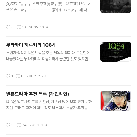
틱 코미디 중에서는 평가가 높길래 보게된 영화입니다. 하
久ぶりに。。。ドラマを見た。悲しいですけど、と
지만 역시 평론가들의 별점보다는 네티즌의 영화 별점이
きどきした。 －－－－－－ 夢中になった。 왜 나는
더 믿을만하다고 해야할지 너무 재미있게 보고 왔습니다.
백야행을 나카이가 나오는 모래그릇과 혼동하고 있었는지
나이가 이제 한참 든 산드라블록도 나이가 들은 모습은 보
모르겠다. 얼마 후 고수와 손예진 주연의 백야행이 곧 영화
작성시간
0
10
2009. 10. 9.
이지만 아직도 탱탱한 바디와..
로 나온다는 이야기를 듣고 서둘러 찾아보았다. 하지만 이
게 왠걸~ 단 삼일만에 모두 다 봤을 정도로 완전 빠져버렸
다. 또 이번 드라마를 통해서 그동안 크로우즈제로나 전차
무라카미 하루키의 1Q84
남 등에서 눈여겨만 봤었던 야마다 다카유키에게도 푸욱
글 내용
빠져버리고 말았다. 왠지 남자답지만 수줍어하는 모습이랄
무언가 심상치않은 느낌을 주는 제목의 책이다. 오랜만에
지 혹은 왠지 모르게 모성을 자극하는 무언가가 묘하게 느
내놓았다는 무라카미의 작품이라서 끌렸던 것도 있지만 왠
껴지는 배우랄까요? 암튼 멋지네요! 太陽になった。 백
지 의미심장한 제목도 내 구미를 당기는 데에 한 몫을 했다.
야행은 그냥 평범한 소년 소녀가 만나 벌어진 하나의 사건
무언가 호기심의 엄습이랄까. 게다가 책은 왜 이렇게 두꺼
작성시간
1
8
2009. 9. 28.
으로 인해 평범하지 않은 어둡기만해보이는 삶을 살아가게
운 것인지 1,2권의 책 각각이 600백 쪽 가까이다. 처음엔
됩니다. 그들을 보면..
모두 읽어내리는 데까지 매우 오래걸릴 것이라고 생각했었
다. 아오마메와 덴고를 딱 2번씩 걸치고 나니 나도 모르게
일본드라마 추천 목록 (개인적인)
빠져들어 버린다. 급기야 후반의 리틀 피플은 그런 걸음걸
글 내용
이마저 재촉하는 힘이 있다. 무언가 심하게 빨려드는 느낌
요즘은 일드나 미드를 시간상, 체력상 많이 보고 있지 못하
말이다. 두 명의 주인공, 책은 아오마메라는 여자 주인공과
지만, 그래도 과거에 어느 정도 봐두어서 누군가 추천을 해
덴고라는 남자 주인공의 이야기가 마치 서로 다른 이야기
달라고하면 술술 나오기는 하는데, 한번 목록 만이라도 만
인 것처럼 들려주다가 1권의 중간을 넘어가면 서로 연결 고
들고 싶다라는 생각이 들더라구요. 아주 개인적이면서 순
작성시간
0
24
2009. 9. 3.
리가 될만한 단서들이 조금씩 ..
서 다 무시하고 한번 목록을 만들어 봅니다. 일단 한두편 보
고 영~ 아니다 싶은 것들은 보지 않았기 때문에 리스트에