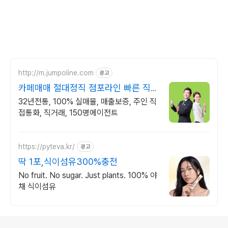
http://m.jumpoline.com
광고
카페매매 절대정직 점포라인 빠른 직거
래 & 안전중개거래
32년전통, 100% 실매물, 매출보증, 주인 직
접통화, 직거래, 150명에이전트
https://pyteva.kr/
광고
딱 1포,식이섬유300%충전
No fruit. No sugar. Just plants. 100% 야
채 식이섬유
로그 정보