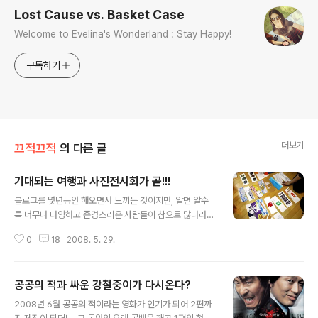
Lost Cause vs. Basket Case
Welcome to Evelina's Wonderland : Stay Happy!
구독하기
더보기
끄적끄적
의 다른 글
기대되는 여행과 사진전시회가 곧!!!
글 내용
블로그를 몇년동안 해오면서 느끼는 것이지만, 알면 알수
록 너무나 다양하고 존경스러운 사람들이 참으로 많다라는
것입니다. 그걸 옆에서 지켜보면서 대단하다라고 생각도
0
18
2008. 5. 29.
들기도 하고, 그렇게 자신의 길을 스스로 개척해나가는 것
을 보니 마음이 더욱 벅차기만 합니다. 그 이유는 부러워서
인지, 아니면 내가 아는 누군가가 잘되면 기분이 좋은 천성
공공의 적과 싸운 강철중이가 다시온다?
때문인지 모르겠습니다. (후자의 천성 때문에 선생님이 되
글 내용
려고도 하였으나, 교실 밖의 교무실과 학부모 세계가 무서
2008년 6월 공공의 적이라는 영화가 인기가 되어 2편까
워서 그만..) 혹시 누군가가 블로그를 열심히 하고 있다면,