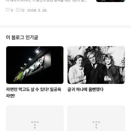
지 제작이 되더니, 그 동안의 오랜 공백을 깨고 1편의 형사
그걸 가지고 자신의 포트폴리오를 만들던지, 혹은 열심히
강철중이 5년만에 컴백한다는 스토리이다. 강철중이 어떤
기록을 했다가 책으로 출간하거나, 지금 소개하려는 친구
0
12
2008. 5. 28.
나쁜 XX와 싸우게 될 지에 대해서는 그 나쁜 XX가 제 머리
들처럼 멋진 전시회를 열어보아도 좋을 것 같다라는 생각
속에는 그냥 개그 캐릭터로 남아있는 정재영이라는 단서밖
이 듭니다. 정말 이번 작업을 옆에서 지켜보..
에 얻지 못했다는 걸 말이죠. 대개의 나쁜 놈들은 후뢰자식
으로 나올지 약간 그려지지가 않네요. 형이돈이없다고해서
패고~~말안듯는다고해서 패고~~~어떤새끼는얼굴이 기
이 블로그 인기글
분이 나빠그래서패고 그렇게 형한테맞은애들이4열종대로
않아번호2바퀴다지금 형이 기분이 좋거든 좋은 기회잖아
그러니깐 조용히 따라와라 - 공공의 적 中 에서 설경구의
매력이라고 한다면, 공공의 적에서 강철중이나 오아시스에
서 홍종두가 단지 연기가 아니라, 저 사람 정..
라면만 먹고도 살 수 있다! 일공육
글귀 하나에 울뻔했다
라면!