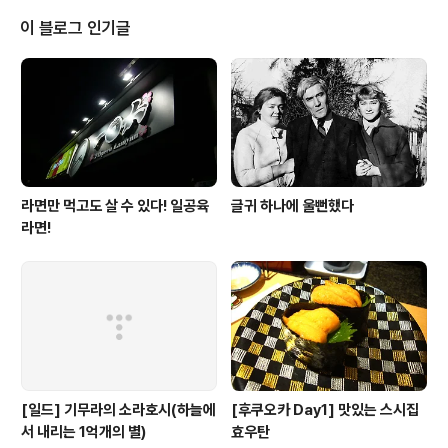
는 것이 무엇인지 파악하기가 정말 너무 너무 어렵다. 나 역시 완전 끼워맞추기
식이니 어려운 건 매한가지다... 그래도 많은 부분 적응을 했다고 믿었지만, 어떻
이 블로그 인기글
게 된 것일까? TISTORY에 오면 외로움을 견딜 수 없다..친구도 없는 것 같고..
라면만 먹고도 살 수 있다! 일공육
글귀 하나에 울뻔했다
라면!
[일드] 기무라의 소라호시(하늘에
[후쿠오카 Day1] 맛있는 스시집
서 내리는 1억개의 별)
효우탄