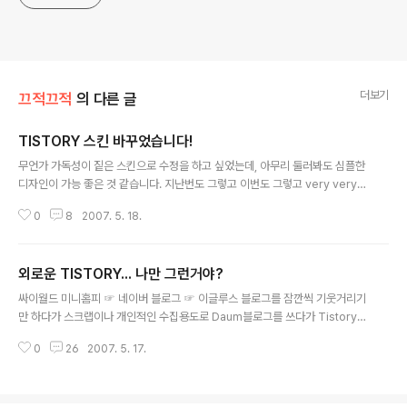
더보기
끄적끄적
의 다른 글
TISTORY 스킨 바꾸었습니다!
글 내용
무언가 가독성이 짙은 스킨으로 수정을 하고 싶었는데, 아무리 둘러봐도 심플한
디자인이 가능 좋은 것 같습니다. 지난번도 그렇고 이번도 그렇고 very very t
hanks to Daisy. 그런데 하나의 문제는 티스토리 스킨편집이 너무 어렵다는
0
8
2007. 5. 18.
것. 역시 전 포탈에 길들여질대로 길들여졌었던 것이 아닌가라는 생각이 듭니
다. 갑자기 초등학교때 블루스크린 화면에서 명령어 때려가며 하던 DOS를 생
각나게 하는 군요. 한달 학원에 다니다가 나와 적성이 안맞는다는 것을 알고 당
외로운 TISTORY... 나만 그런거야?
장 때려쳤었드랬습니다. 그나저나 타이틀도 Italic 으로 변환안되게 하고, 플래
글 내용
시 배경도 투명으로 뚫고 싶은데 잘 되지도 않고 아~ 바꾸긴 했지만... 힘드네요.
싸이월드 미니홈피 ☞ 네이버 블로그 ☞ 이글루스 블로그를 잠깐씩 기웃거리기
# 참고로, 어려운 영어 이름에서 대강 한글이름으로 바꿨습니다. 무제로 하고 ..
만 하다가 스크랩이나 개인적인 수집용도로 Daum블로그를 쓰다가 Tistory로
옮겨보니 많이 다르다...왠지 스크랩글은 올리면 안되고 링크로만 수집해야할
0
26
2007. 5. 17.
것 같고, 남의 말을 인용하기도 힘들고...그리고 대강 암~~생각없이 쓰기도 그
렇고... 자유롭지만 그만큼 책임이 느껴진다. Tistory가 포탈형 블로그에 비해
서 자율도도 높은데다 퀄리티도 높아보인다. 단, 초보들에게는 html이나 css라