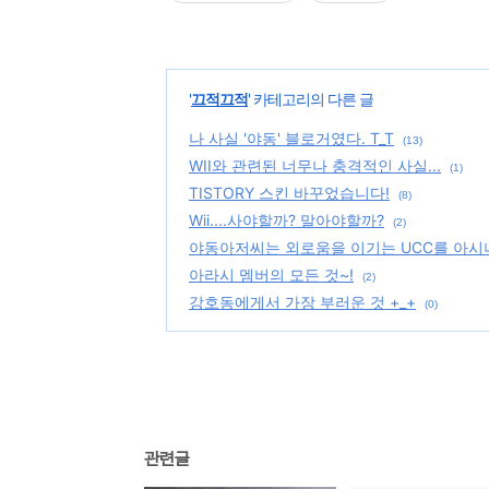
'
끄적끄적
' 카테고리의 다른 글
나 사실 '야동' 블로거였다. T_T
(13)
WII와 관련된 너무나 충격적인 사실...
(1)
TISTORY 스킨 바꾸었습니다!
(8)
Wii....사야할까? 말아야할까?
(2)
야동아저씨는 외로움을 이기는 UCC를 아시
아라시 멤버의 모든 것~!
(2)
강호동에게서 가장 부러운 것 +_+
(0)
관련글