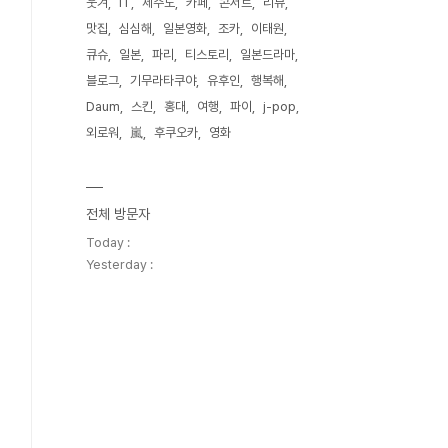
웃겨
IT
제주도
카페
콘서트
리뷰
맛집
심심해
일본영화
조카
이태원
큐슈
일본
파리
티스토리
일본드라마
블로그
기무라타쿠야
유후인
행복해
Daum
스킨
홍대
여행
파이
j-pop
외로워
嵐
후쿠오카
영화
전체 방문자
Today :
Yesterday :