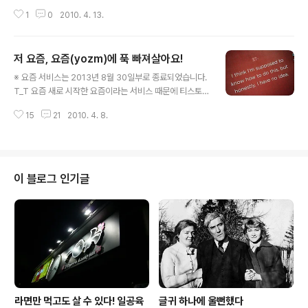
단순히 '먹고 살기 위해서' '죽지못해' '남들 다 하니까'가 아니라 다른 대답을 듣
1
0
2010. 4. 13.
기 원하고 있었다. 마치 삶의 마지막에 서서 뒤를 돌아보았을 때 내 자신이 스스
로 부끄럽지 않은 가치있는 삶을 살았다고 말하고 싶기때문이라고, 단순히 경력
을 쌓고 연봉을 쌓기 위함이 아니라 내적인 성장을 하기 위함이라고 그는 이야
저 요즘, 요즘(yozm)에 푹 빠져살아요!
기한다. 지금 현재 일본은 나의 아버지, 아니 조금 윗세대들은 지금의 우리 세대
글 내용
를 불쌍하게도 보지만 탐탁치 않게 보는 시선이 있는 것 같다. 지난번 '취업난'에
※ 요즘 서비스는 2013년 8월 30일부로 종료되었습니다.
대한 다큐를 보면서도 느낀 것이지만, 일본의 대다수 '희생'과 '긍지'를 전..
T_T 요즘 새로 시작한 요즘이라는 서비스 때문에 티스토
리 블로그가 약간은 방치 상태에 빠졌어요. 하지만 그렇다
15
21
2010. 4. 8.
고 매일 방문하지 않는 것도 아니랍니다. 하루에 한번 쯔음
은 새로운 업데이트가 없는지도 확인하고 매일 블로그에서
올라오는 글들은 모두 읽고 있으니까요. 다만, 왜이렇게 블
로그에 한마디 남기는 것은 저도 모르게 긴장이 되어버리
는지, 조심조심합니다. 오늘은 그동안 요즘을 하면서 개인
이 블로그 인기글
적으로 느낀 점을 조금 주저리주저리 써내려가볼까합니다.
블로그가 뜸했었던 것에 대한 변명이라고 해야할지, 아니
면 저희 티스토리 블로그 친구 혹은 구독자 분들에게 모처
럼 하고 싶은 이야기가 생겼다라고 할까요. 아무튼 제 이야
기 들어보실래요? * 참고로 저는 트위터..
라면만 먹고도 살 수 있다! 일공육
글귀 하나에 울뻔했다