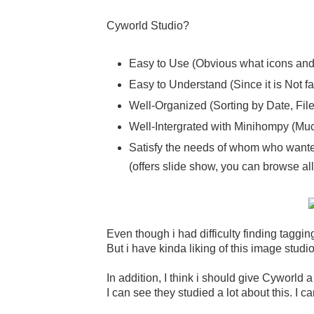
Cyworld Studio?
Easy to Use (Obvious what icons and
Easy to Understand (Since it is Not fa
Well-Organized (Sorting by Date, Fi
Well-Intergrated with Minihompy (Muc
Satisfy the needs of whom who wanted
(offers slide show, you can browse al
Even though i had difficulty finding taggi
But i have kinda liking of this image studio
In addition, I think i should give Cyworld a 
I can see they studied a lot about this. I c