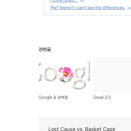
I Love Lines....
(0)
Pie? Nemo? I can't see the differences.
(4)
관련글
Google & 광복절
Dead 2.0
Lost Cause vs. Basket Case