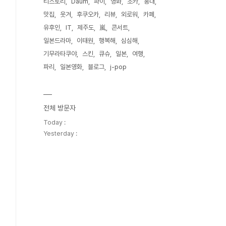
티스토리
Daum
파이
영화
조카
홍대
맛집
웃겨
후쿠오카
리뷰
외로워
카페
유후인
IT
제주도
嵐
콘서트
일본드라마
이태원
행복해
심심해
기무라타쿠야
스킨
큐슈
일본
여행
파리
일본영화
블로그
j-pop
전체 방문자
Today :
Yesterday :