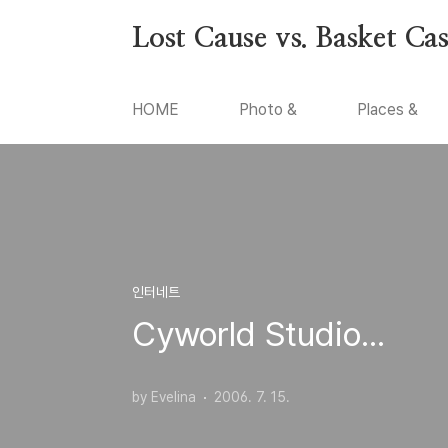
본문 바로가기
Lost Cause vs. Basket Ca
HOME
Photo &
Places &
인터네트
Cyworld Studio...
by Evelina
2006. 7. 15.