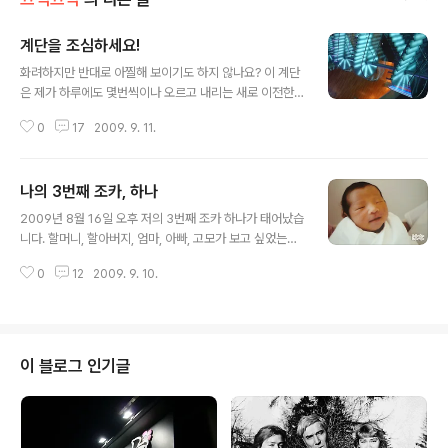
계단을 조심하세요!
글 내용
화려하지만 반대로 아찔해 보이기도 하지 않나요? 이 계단
은 제가 하루에도 몇번씩이나 오르고 내리는 새로 이전한
회사 건물의 계단이랍니다. 엘리베이터도 계단도 투명한
0
17
2009. 9. 11.
유리 아니면 불투명한 유리로 되어있어서 묘한 구석이 있
는 것 같습니다만 저는 지금 한달이 더 지나도 아직 아찔함
을 느끼고는 한답니다. 아무튼 저희 회사와는 조금은 거리
나의 3번째 조카, 하나
가 멀지만 건물주의 예술과 미술 사랑으로 인해 때아닌 고
글 내용
급 문화를 즐기고 있답니다. 아무튼 지금도 열심히 적응중
2009년 8월 16일 오후 저의 3번째 조카 하나가 태어났습
이예요! =)
니다. 할머니, 할아버지, 엄마, 아빠, 고모가 보고 싶었는지
예정일보다 한달이나 빨리 태어나게되었습니다. 한달을 덜
0
12
2009. 9. 10.
챙겨서 그런지 2.4 KG으로 태어났다고 하네요. 다들 당황
은 했지만 산모나 아이나 모두 건강해서 다행입니다. =) 빨
리 일본으로 건너가서 보고싶지만 신종플루며 여러가지 걱
정들이 앞서네요. 조금 이슈들이 잠잠해지면 곧 찾아가야
되겠습니다. 벌써부터 눈웃음을 지으며 웃는 하나가 빨리
이 블로그 인기글
보고싶네요.