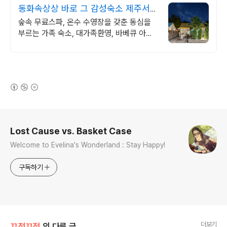
동화속상상 바로 그 감성숙소 제주서쪽
오설록근처 완벽독채
숲속 무료스파, 온수 수영장을 갖춘 동심을
부르는 가족 숙소, 대가족환영, 바베큐 아이
들과 어른 모두 좋아하는 따뜻한 수영장과 스
파, 아기용품 풀 세트 제공, 청결
(새창열림)
로그 정보
Lost Cause vs. Basket Case
Welcome to Evelina's Wonderland : Stay Happy!
구독하기
더보기
끄적끄적
의 다른 글