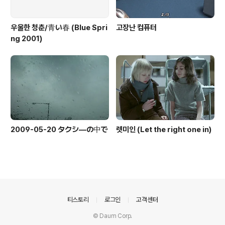
우울한 청춘/青い春 (Blue Spri
고장난 컴퓨터
ng 2001)
2009-05-20 タクシ―の中で
렛미인 (Let the right one in)
의안내
티스토리
로그인
고객센터
© Daum Corp.