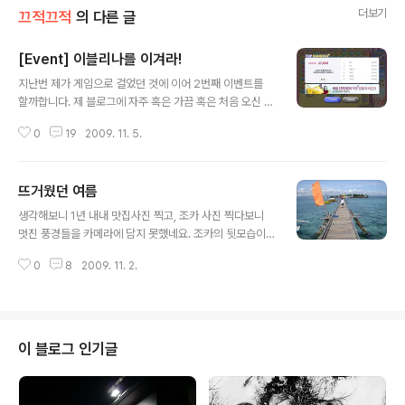
더보기
끄적끄적
의 다른 글
[Event] 이블리나를 이겨라!
글 내용
지난번 제가 게임으로 걸었던 것에 이어 2번째 이벤트를
할까합니다. 제 블로그에 자주 혹은 가끔 혹은 처음 오신 분
들 모두 참여 환영입니다! Evelina vs. YOU 게임명 : 산쵸
0
19
2009. 11. 5.
팝팝 (게임하러 가기) 대전기간 : 11월 마지막날까지! (발표
는 12월 1일) 선물 : 제가 크리스마스에 정성스럽게 손글씨
카드와 함께 선물을 보내드립니다! 위 기간 동안 저와 동일
뜨거웠던 여름
한 게임을 하셔서, 제가 명시한 기간 내에 저보다 높은 점수
글 내용
를 획득하신 뒤 해당 점수 화면을 캡쳐하여 블로그에 올리
생각해보니 1년 내내 맛집사진 찍고, 조카 사진 찍다보니
신 뒤, 트랙백으로 보내주시면 됩니다. 단, 해당 기간 내에
멋진 풍경들을 카메라에 담지 못했네요. 조카의 뒷모습이
저도 계속 업데이트 할 예정입니다. =D
조금 나오기는 하지만 왠지 여름 느낌이 물씬나는, 혹은 물
0
8
2009. 11. 2.
에 풍덩하고 싶은 사진인 것 같아서 하나 찾아서 올립니다.
역시 모든 이벤트가 그렇듯이 저같은 사람이야 응모하는데
에 의의를 가지게(!) 된 답니다. 어찌되었던 2010 티스토
리 달력도 멋지게 만들어졌으면! =)
이 블로그 인기글