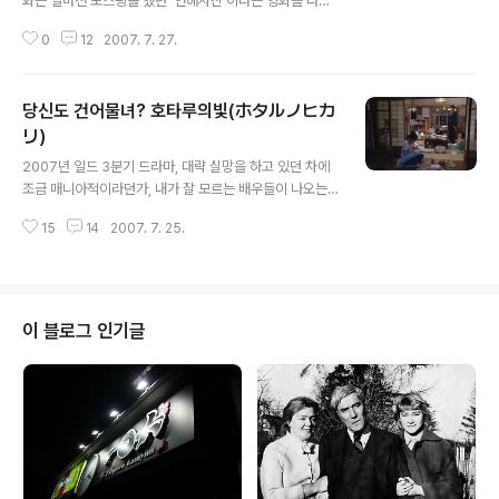
화는 얼마전 포스팅을 했던 '연애사진'이라는 영화를 다시
각색해 조금 더 러브스토리의 기본을 더 충실히 하고 있다.
0
12
2007. 7. 27.
우연한 만남, 이별, 그리고 가슴 아픈 사랑의 진실에 대해서
조금은 더욱 짜임새있게 꾸려나가고 있다. 연애사진이 사
진을 통한 기억의 재구성, 추억의 탐독이라고 한다면, 이 영
당신도 건어물녀? 호타루의빛(ホタルノヒカ
화는 '사랑을 느끼는 청년'들의 사랑을 통한 성장통을 그리
고 있다고 생각한다. 학창시절엔 우정이라는 키워드를 가
リ)
글 내용
지고 '성장통'을 느꼈다면, 20대가 되면 주고 사랑을 하고
2007년 일드 3분기 드라마, 대략 실망을 하고 있던 차에
이별을 하면서 그 속에서 진정한 사랑을 배우게 되는 사랑
조금 매니아적이라던가, 내가 잘 모르는 배우들이 나오는
을 통한 한 인간의 '성장통'을 말해주고 있다고 할까. 영화
드라마를 한번 볼까하고 탐색을 하다가, 정말 마음에 꼭 드
의 초반에서 보여주었던 소녀같고, 어린이 같은 느낌의 시
15
14
2007. 7. 25.
는 드라마를 찾았다. 정말 아네고 - 파견의 품격을 지나 그
즈루는 나중에 알고보니..
다음 OL과 실제 여성의 모습과 고민을 드러낸 드라마. 호
타루노히카리.... ホタル는 일본말로 반딧불이라는 뜻을 가
지고 있는 듯 하다. 어쨌거나, 여기 사진에서 보듯이 호타루
의 빛의 여주인공은 이미 '세상의 중심에서 사랑을 외치
이 블로그 인기글
다'에서 눈물나는 연기를 제대로 해내서 국내에서도 인기
가 많은 배우로 알고 있다. (아직 세카츄는 안봤기 때문에
잘 모름) 위의 여주인공은 밖에서는 깔끔하고, 일 잘하고 성
실하게 수행하고 있는 보통 사무실이나 밖에서 볼 수 있는
'지극히 평범한' 여자..