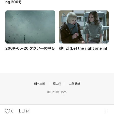
ng 2001)
2009-05-20 タクシ―の中で
렛미인 (Let the right one in)
의안내
티스토리
로그인
고객센터
© Daum Corp.
0
14