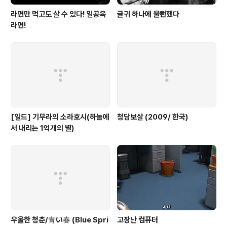
라면만 먹고도 살 수 있다! 일공육
글귀 하나에 울뻔했다
라면!
[일드] 기무라의 소라호시(하늘에
청담보살 (2009/ 한국)
서 내리는 1억개의 별)
우울한 청춘/青い春 (Blue Spri
고장난 컴퓨터