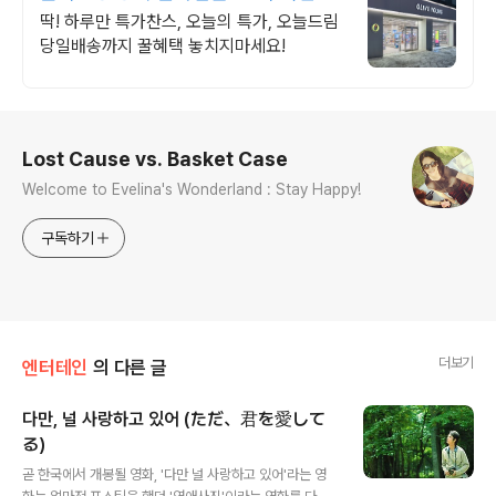
문은 오늘드림
딱! 하루만 특가찬스, 오늘의 특가, 오늘드림
당일배송까지 꿀혜택 놓치지마세요!
로그 정보
Lost Cause vs. Basket Case
Welcome to Evelina's Wonderland : Stay Happy!
구독하기
더보기
엔터테인
의 다른 글
다만, 널 사랑하고 있어 (ただ、君を愛して
る)
글 내용
곧 한국에서 개봉될 영화, '다만 널 사랑하고 있어'라는 영