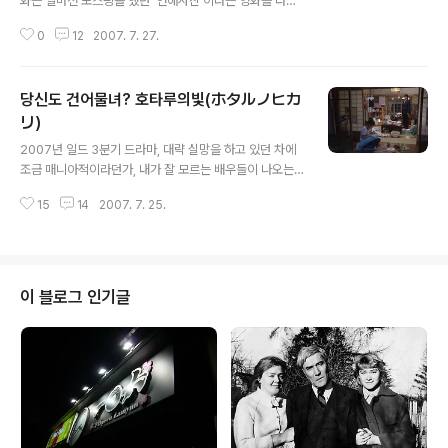
화는 얼마전 포스팅을 했던 '연애사진'이라는 영화를 다시
각색해 조금 더 러브스토리의 기본을 더 충실히 하고 있다.
0
12
2007. 7. 27.
우연한 만남, 이별, 그리고 가슴 아픈 사랑의 진실에 대해서
조금은 더욱 짜임새있게 꾸려나가고 있다. 연애사진이 사
진을 통한 기억의 재구성, 추억의 탐독이라고 한다면, 이 영
당신도 건어물녀? 호타루의빛(ホタルノヒカ
화는 '사랑을 느끼는 청년'들의 사랑을 통한 성장통을 그리
고 있다고 생각한다. 학창시절엔 우정이라는 키워드를 가
リ)
글 내용
지고 '성장통'을 느꼈다면, 20대가 되면 주고 사랑을 하고
2007년 일드 3분기 드라마, 대략 실망을 하고 있던 차에
이별을 하면서 그 속에서 진정한 사랑을 배우게 되는 사랑
조금 매니아적이라던가, 내가 잘 모르는 배우들이 나오는
을 통한 한 인간의 '성장통'을 말해주고 있다고 할까. 영화
드라마를 한번 볼까하고 탐색을 하다가, 정말 마음에 꼭 드
의 초반에서 보여주었던 소녀같고, 어린이 같은 느낌의 시
15
14
2007. 7. 25.
는 드라마를 찾았다. 정말 아네고 - 파견의 품격을 지나 그
즈루는 나중에 알고보니..
다음 OL과 실제 여성의 모습과 고민을 드러낸 드라마. 호
타루노히카리.... ホタル는 일본말로 반딧불이라는 뜻을 가
지고 있는 듯 하다. 어쨌거나, 여기 사진에서 보듯이 호타루
의 빛의 여주인공은 이미 '세상의 중심에서 사랑을 외치
이 블로그 인기글
다'에서 눈물나는 연기를 제대로 해내서 국내에서도 인기
가 많은 배우로 알고 있다. (아직 세카츄는 안봤기 때문에
잘 모름) 위의 여주인공은 밖에서는 깔끔하고, 일 잘하고 성
실하게 수행하고 있는 보통 사무실이나 밖에서 볼 수 있는
'지극히 평범한' 여자..