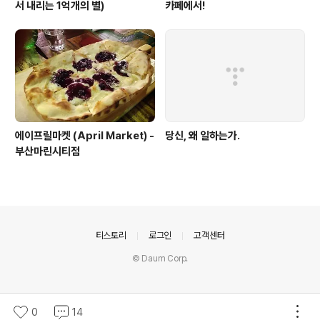
서 내리는 1억개의 별)
카페에서!
에이프릴마켓 (April Market) -
당신, 왜 일하는가.
부산마린시티점
의안내
티스토리
로그인
고객센터
© Daum Corp.
0
14